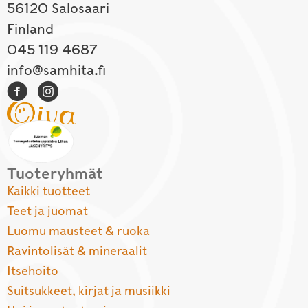
56120 Salosaari
Finland
045 119 4687
info@samhita.fi
Tuoteryhmät
Kaikki tuotteet
Teet ja juomat
Luomu mausteet & ruoka
Ravintolisät & mineraalit
Itsehoito
Suitsukkeet, kirjat ja musiikki