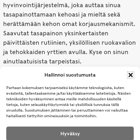
hyvinvointijärjestelmä, joka auttaa sinua
tasapainottamaan kehoasi ja mieltä sekä
herättämään kehon omat korjausmekanismit.
Saavutat tasapainon yksinkertaisten
päivittäisten rutiinien, yksilöllisen ruokavalion
ja tehokkaiden yrttien avulla. Kyse on sinun
ainutlaatuisista tarpeistasi.
Hallinnoi suostumusta
Tutustu ayurvedaan →
Parhaan kokemuksen tarjoamiseksi käytämme teknologioita, kuten
evästeitä, tallentaaksemme ja/tai käyttääksemme laitetietoja. Näiden
tekniikoiden hyväksyminen antaa meille mahdollisuuden käsitellä
tietoja, kuten selauskäyttäytymistä tai yksilöllisiä tunnuksia tällä
sivustolla. Suostumuksen jättäminen tai peruuttaminen voi vaikuttaa
haitallisesti tiettyihin ominaisuuksiin ja toimintoihin.
Hyväksy