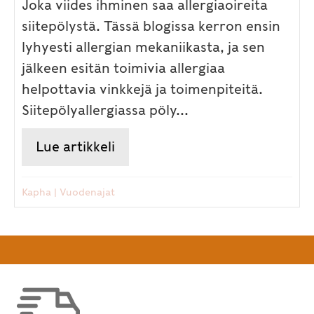
Joka viides ihminen saa allergiaoireita
siitepölystä. Tässä blogissa kerron ensin
lyhyesti allergian mekaniikasta, ja sen
jälkeen esitän toimivia allergiaa
helpottavia vinkkejä ja toimenpiteitä.
Siitepölyallergiassa pöly...
Lue artikkeli
about Siitepöly- ja ristialler
Kapha
|
Vuodenajat