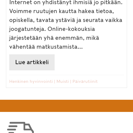
Internet on yhdistänyt ihmisiä jo pitkään.
Voimme ruutujen kautta hakea tietoa,
opiskella, tavata ystäviä ja seurata vaikka
joogatunteja. Online-kokouksia
järjestetään yhä enemmän, mikä
vähentää matkustamista...
Lue artikkeli
about Väsyttääkö ruudun edes
Henkinen hyvinvointi
|
Muisti
|
Päivärutiinit