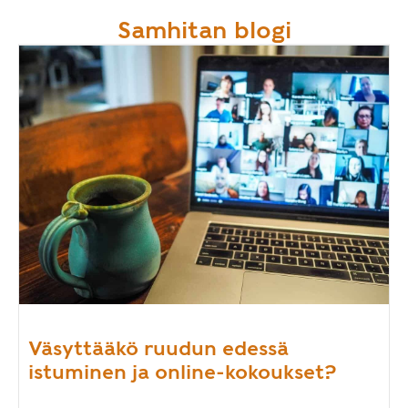
Samhitan blogi
Väsyttääkö ruudun edessä
istuminen ja online-kokoukset?