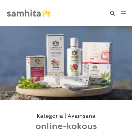
Skip
to
Search
Me
Toggle
content
Tog
Kategoria | Avainsana
online-kokous