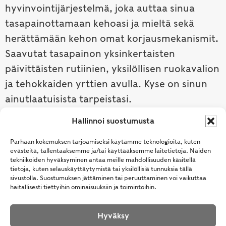
hyvinvointijärjestelmä, joka auttaa sinua
tasapainottamaan kehoasi ja mieltä sekä
herättämään kehon omat korjausmekanismit.
Saavutat tasapainon yksinkertaisten
päivittäisten rutiinien, yksilöllisen ruokavalion
ja tehokkaiden yrttien avulla. Kyse on sinun
ainutlaatuisista tarpeistasi.
Hallinnoi suostumusta
Tutustu ayurvedaan →
Parhaan kokemuksen tarjoamiseksi käytämme teknologioita, kuten
evästeitä, tallentaaksemme ja/tai käyttääksemme laitetietoja. Näiden
tekniikoiden hyväksyminen antaa meille mahdollisuuden käsitellä
tietoja, kuten selauskäyttäytymistä tai yksilöllisiä tunnuksia tällä
sivustolla. Suostumuksen jättäminen tai peruuttaminen voi vaikuttaa
haitallisesti tiettyihin ominaisuuksiin ja toimintoihin.
Hyväksy