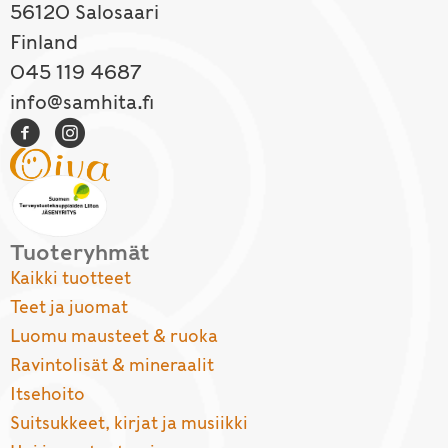
56120 Salosaari
Finland
045 119 4687
info@samhita.fi
Tuoteryhmät
Kaikki tuotteet
Teet ja juomat
Luomu mausteet & ruoka
Ravintolisät & mineraalit
Itsehoito
Suitsukkeet, kirjat ja musiikki