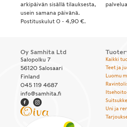
arkipäivän sisällä tilauksesta,
palvelu
usein samana päivänä.
Postituskulut 0 - 4,90 €.
Oy Samhita Ltd
Tuote
Salopolku 7
Kaikki tu
Teet ja j
56120 Salosaari
Luomu ma
Finland
Ravintoli
045 119 4687
Itsehoito
info@samhita.fi
Suitsukke
Uni ja r
Tarjouks