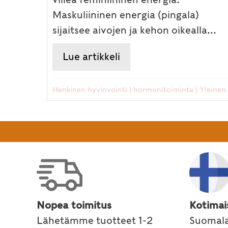
Maskuliininen energia (pingala)
sijaitsee aivojen ja kehon oikealla...
Lue artikkeli
about Mies ja ayurveda
Henkinen hyvinvointi
|
hormonitoiminta
|
Yleinen
Nopea toimitus
Kotimai
Lähetämme tuotteet 1-2
Suomala