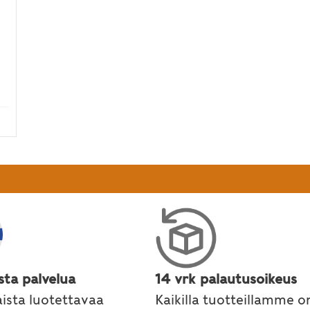
: kasvu, kehitys, seksuaalisuus, voima ja tasapa
sta palvelua
14 vrk palautusoikeus
ista luotettavaa
Kaikilla tuotteillamme o