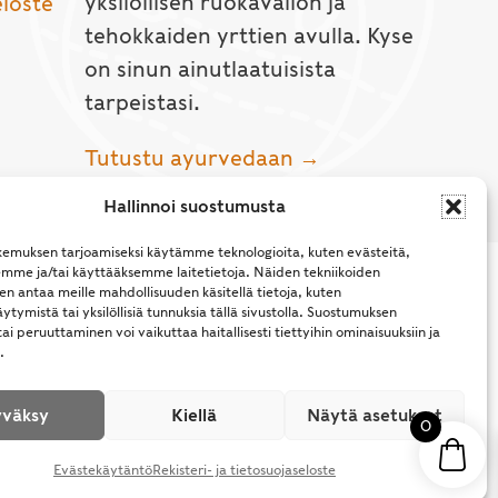
yksilöllisen ruokavalion ja
eloste
tehokkaiden yrttien avulla. Kyse
on sinun ainutlaatuisista
tarpeistasi.
Tutustu ayurvedaan →
Hallinnoi suostumusta
emuksen tarjoamiseksi käytämme teknologioita, kuten evästeitä,
emme ja/tai käyttääksemme laitetietoja. Näiden tekniikoiden
n antaa meille mahdollisuuden käsitellä tietoja, kuten
ytymistä tai yksilöllisiä tunnuksia tällä sivustolla. Suostumuksen
ai peruuttaminen voi vaikuttaa haitallisesti tiettyihin ominaisuuksiin ja
.
l Rights Reserved.
väksy
Kiellä
Näytä asetukset
0
Evästekäytäntö
Rekisteri- ja tietosuojaseloste