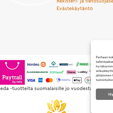
Rekisteri- ja tietosuojas
Evästekäytäntö
Parhaan kok
tallentaaks
hyväksymine
selauskäyttä
jättäminen t
toimintoihin
eda -tuotteita suomalaisille jo vuodesta 1994. Al
Hy