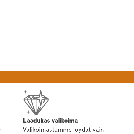
ino
Laadukas valikoima
n
Valikoimastamme löydät vain