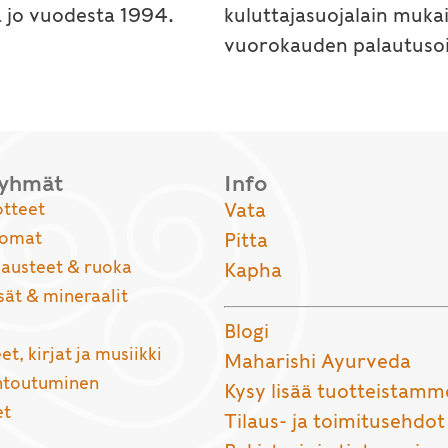
a jo vuodesta 1994.
kuluttajasuojalain muka
vuorokauden palautusoi
ryhmät
Info
otteet
Vata
uomat
Pitta
usteet & ruoka
Kapha
sät & mineraalit
Blogi
et, kirjat ja musiikki
Maharishi Ayurveda
entoutuminen
Kysy lisää tuotteistamm
et
Tilaus- ja toimitusehdot