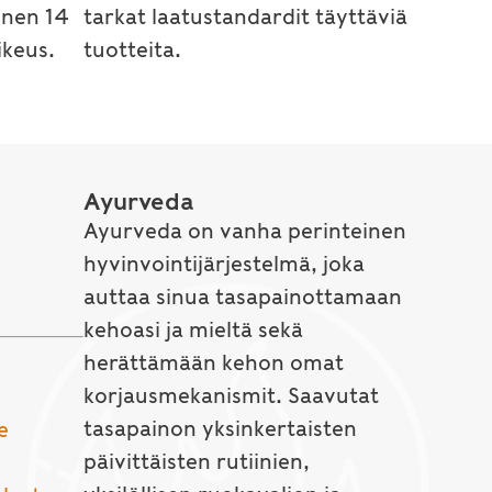
inen 14
tarkat laatustandardit täyttäviä
keus.
tuotteita.
Ayurveda
Ayurveda on vanha perinteinen
hyvinvointijärjestelmä, joka
auttaa sinua tasapainottamaan
kehoasi ja mieltä sekä
herättämään kehon omat
korjausmekanismit. Saavutat
tasapainon yksinkertaisten
e
päivittäisten rutiinien,