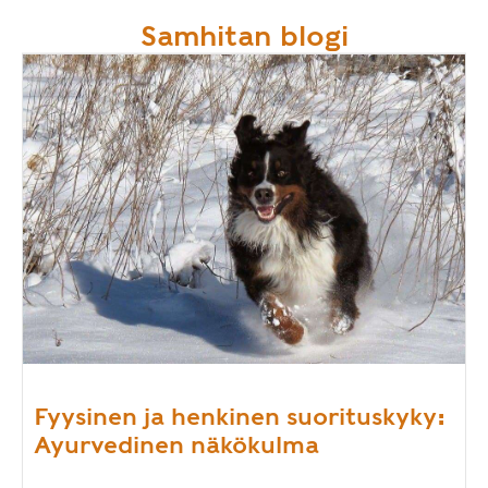
Samhitan blogi
Fyysinen ja henkinen suorituskyky:
Ayurvedinen näkökulma