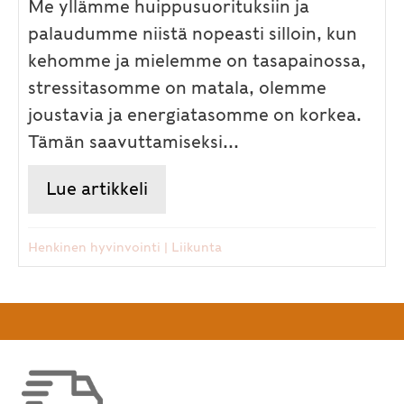
Me yllämme huippusuorituksiin ja
palaudumme niistä nopeasti silloin, kun
kehomme ja mielemme on tasapainossa,
stressitasomme on matala, olemme
joustavia ja energiatasomme on korkea.
Tämän saavuttamiseksi...
Lue artikkeli
about Fyysinen ja henkinen s
Henkinen hyvinvointi
|
Liikunta