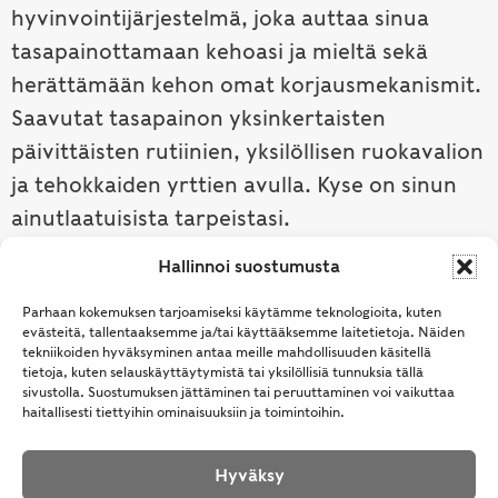
hyvinvointijärjestelmä, joka auttaa sinua
tasapainottamaan kehoasi ja mieltä sekä
herättämään kehon omat korjausmekanismit.
Saavutat tasapainon yksinkertaisten
päivittäisten rutiinien, yksilöllisen ruokavalion
ja tehokkaiden yrttien avulla. Kyse on sinun
ainutlaatuisista tarpeistasi.
Hallinnoi suostumusta
Tutustu ayurvedaan →
Parhaan kokemuksen tarjoamiseksi käytämme teknologioita, kuten
evästeitä, tallentaaksemme ja/tai käyttääksemme laitetietoja. Näiden
tekniikoiden hyväksyminen antaa meille mahdollisuuden käsitellä
tietoja, kuten selauskäyttäytymistä tai yksilöllisiä tunnuksia tällä
sivustolla. Suostumuksen jättäminen tai peruuttaminen voi vaikuttaa
haitallisesti tiettyihin ominaisuuksiin ja toimintoihin.
Hyväksy