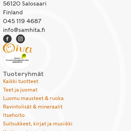
56120 Salosaari
Finland
045 119 4687
info@samhita.fi
Tuoteryhmät
Kaikki tuotteet
Teet ja juomat
Luomu mausteet & ruoka
Ravintolisät & mineraalit
Itsehoito
Suitsukkeet, kirjat ja musiikki