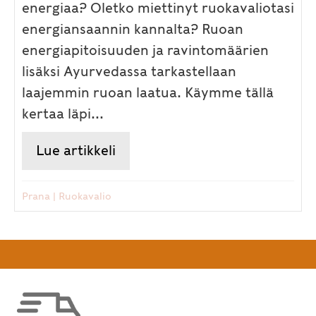
energiaa? Oletko miettinyt ruokavaliotasi
energiansaannin kannalta? Ruoan
energiapitoisuuden ja ravintomäärien
lisäksi Ayurvedassa tarkastellaan
laajemmin ruoan laatua. Käymme tällä
kertaa läpi...
Lue artikkeli
about Kuinka syöt itsesi energi
Prana
|
Ruokavalio