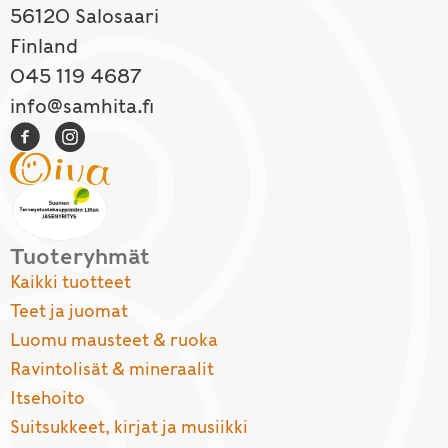
56120 Salosaari
Finland
045 119 4687
info@samhita.fi
Tuoteryhmät
Kaikki tuotteet
Teet ja juomat
Luomu mausteet & ruoka
Ravintolisät & mineraalit
Itsehoito
Suitsukkeet, kirjat ja musiikki