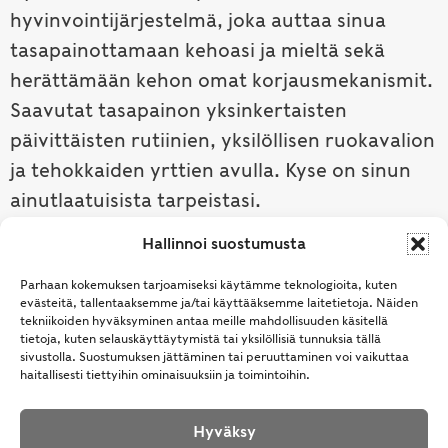
hyvinvointijärjestelmä, joka auttaa sinua
tasapainottamaan kehoasi ja mieltä sekä
herättämään kehon omat korjausmekanismit.
Saavutat tasapainon yksinkertaisten
päivittäisten rutiinien, yksilöllisen ruokavalion
ja tehokkaiden yrttien avulla. Kyse on sinun
ainutlaatuisista tarpeistasi.
Hallinnoi suostumusta
Tutustu ayurvedaan →
Parhaan kokemuksen tarjoamiseksi käytämme teknologioita, kuten
evästeitä, tallentaaksemme ja/tai käyttääksemme laitetietoja. Näiden
tekniikoiden hyväksyminen antaa meille mahdollisuuden käsitellä
tietoja, kuten selauskäyttäytymistä tai yksilöllisiä tunnuksia tällä
sivustolla. Suostumuksen jättäminen tai peruuttaminen voi vaikuttaa
haitallisesti tiettyihin ominaisuuksiin ja toimintoihin.
Hyväksy