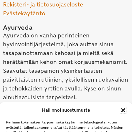
Rekisteri- ja tietosuojaseloste
Evästekäytäntö
Ayurveda
Ayurveda on vanha perinteinen
hyvinvointijärjestelmä, joka auttaa sinua
tasapainottamaan kehoasi ja mieltä sekä
herättämään kehon omat korjausmekanismit.
Saavutat tasapainon yksinkertaisten
päivittäisten rutiinien, yksilöllisen ruokavalion
ja tehokkaiden yrttien avulla. Kyse on sinun
ainutlaatuisista tarpeistasi.
Hallinnoi suostumusta
Tutustu ayurvedaan →
Parhaan kokemuksen tarjoamiseksi käytämme teknologioita, kuten
evästeitä, tallentaaksemme ja/tai käyttääksemme laitetietoja. Näiden