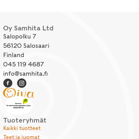
Oy Samhita Ltd
Salopolku 7
56120 Salosaari
Finland
045 119 4687
info@samhita.fi
Tuoteryhmät
Kaikki tuotteet
Teet ja juomat