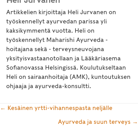
Artikkelien kirjoittaja Heli Jurvanen on
työskennellyt ayurvedan parissa yli
kaksikymmentä vuotta. Heli on
työskennellyt Maharishi Ayurveda -
hoitajana sekä - terveysneuvojana
yksityisvastaanotollaan ja Lääkäriasema
Sofianovassa Helsingissä. Koulutukseltaan
Heli on sairaanhoitaja (AMK), kuntoutuksen
ohjaaja ja ayurveda-konsultti.
Posts
← Kesäinen yrtti-vihannespasta neljälle
navigation
Ayurveda ja suun terveys →