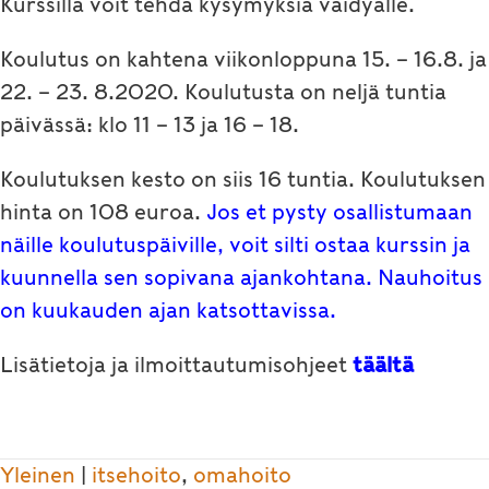
Kurssilla voit tehdä kysymyksiä vaidyalle.
Koulutus on kahtena viikonloppuna 15. – 16.8. ja
22. – 23. 8.2020. Koulutusta on neljä tuntia
päivässä: klo 11 – 13 ja 16 – 18.
Koulutuksen kesto on siis 16 tuntia. Koulutuksen
hinta on 108 euroa.
Jos et pysty osallistumaan
näille koulutuspäiville, voit silti ostaa kurssin ja
kuunnella sen sopivana ajankohtana. Nauhoitus
on kuukauden ajan katsottavissa.
Lisätietoja ja ilmoittautumisohjeet
täältä
Yleinen
|
itsehoito
,
omahoito