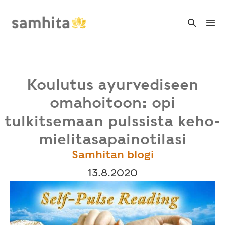
Skip
to
Search
Me
Toggle
content
Tog
Koulutus ayurvediseen
omahoitoon: opi
tulkitsemaan pulssista keho-
mielitasapainotilasi
Samhitan blogi
13.8.2020