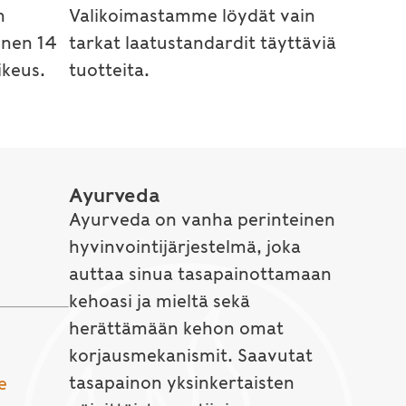
n
Valikoimastamme löydät vain
inen 14
tarkat laatustandardit täyttäviä
keus.
tuotteita.
Ayurveda
Ayurveda on vanha perinteinen
hyvinvointijärjestelmä, joka
auttaa sinua tasapainottamaan
kehoasi ja mieltä sekä
herättämään kehon omat
korjausmekanismit. Saavutat
tasapainon yksinkertaisten
e