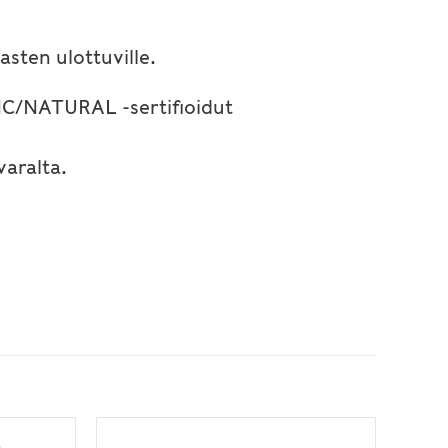
 lasten ulottuville.
NIC/NATURAL -sertifioidut
varalta.