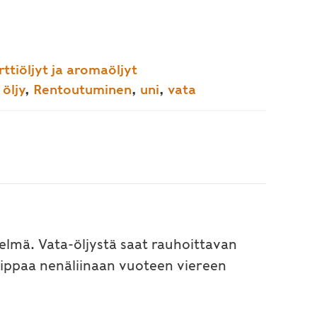
rttiöljyt ja aromaöljyt
öljy
,
Rentoutuminen
,
uni
,
vata
telmä. Vata-öljystä saat rauhoittavan
 tippaa nenäliinaan vuoteen viereen