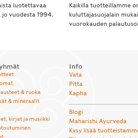
ista luotettavaa
Kaikilla tuotteillamme o
a jo vuodesta 1994.
kuluttajasuojalain muka
vuorokauden palautusoi
ryhmät
Info
otteet
Vata
uomat
Pitta
usteet & ruoka
Kapha
sät & mineraalit
Blogi
et, kirjat ja musiikki
Maharishi Ayurveda
entoutuminen
Kysy lisää tuotteistamm
et