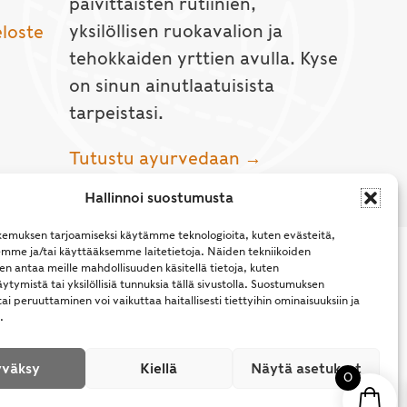
päivittäisten rutiinien,
yksilöllisen ruokavalion ja
eloste
tehokkaiden yrttien avulla. Kyse
on sinun ainutlaatuisista
tarpeistasi.
Tutustu ayurvedaan →
Hallinnoi suostumusta
emuksen tarjoamiseksi käytämme teknologioita, kuten evästeitä,
emme ja/tai käyttääksemme laitetietoja. Näiden tekniikoiden
n antaa meille mahdollisuuden käsitellä tietoja, kuten
ytymistä tai yksilöllisiä tunnuksia tällä sivustolla. Suostumuksen
ai peruuttaminen voi vaikuttaa haitallisesti tiettyihin ominaisuuksiin ja
.
l Rights Reserved.
väksy
Kiellä
Näytä asetukset
0