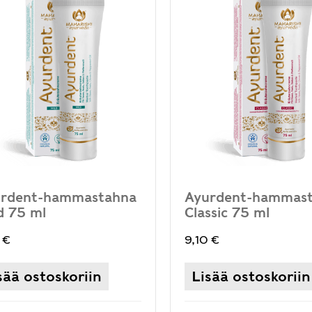
rdent-hammastahna
Ayurdent-hammas
d 75 ml
Classic 75 ml
0
€
9,10
€
sää ostoskoriin
Lisää ostoskoriin