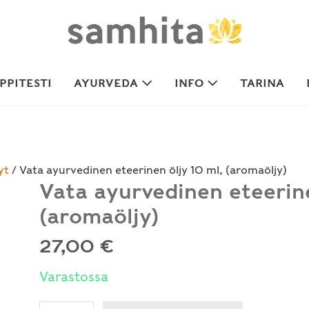
PITESTI
AYURVEDA
INFO
TARINA
yt
/ Vata ayurvedinen eteerinen öljy 10 ml, (aromaöljy)
Vata ayurvedinen eteerine
(aromaöljy)
27,00
€
Varastossa