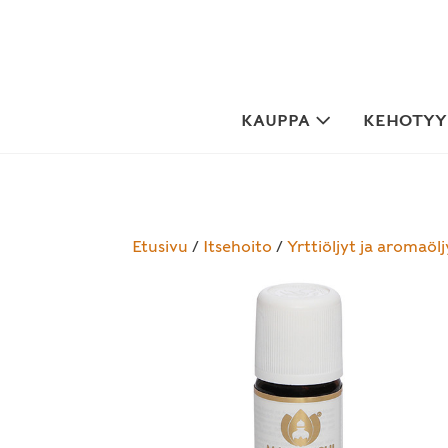
Skip
to
content
KAUPPA
KEHOTYYP
Etusivu
/
Itsehoito
/
Yrttiöljyt ja aromaölj