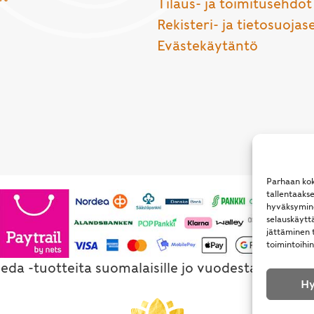
Tilaus- ja toimitusehdot
Rekisteri- ja tietosuojas
Evästekäytäntö
Parhaan kok
tallentaaks
hyväksymine
selauskäyttä
jättäminen t
toimintoihin
eda -tuotteita suomalaisille jo vuodesta 1994. Al
Hy