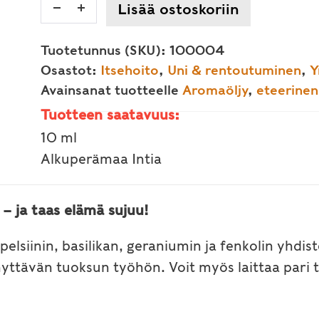
Vata
Lisää ostoskoriin
Decrease
Increase
ayurvedinen
quantity
quantity
eteerinen
Tuotetunnus (SKU):
100004
öljy
Osastot:
Itsehoito
,
Uni & rentoutuminen
,
Y
10
Avainsanat tuotteelle
Aromaöljy
,
eteerinen 
ml,
Tuotteen saatavuus:
(aromaöljy)
10 ml
määrä
Alkuperämaa Intia
– ja taas elämä sujuu!
elsiinin, basilikan, geraniumin ja fenkolin yhdis
nnyttävän tuoksun työhön. Voit myös laittaa pari