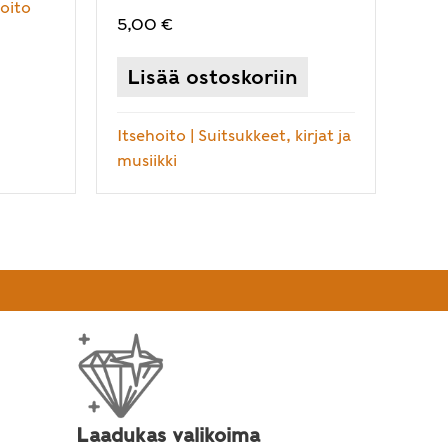
hoito
5,00
€
Lisää ostoskoriin
Itsehoito
|
Suitsukkeet, kirjat ja
musiikki
Laadukas valikoima