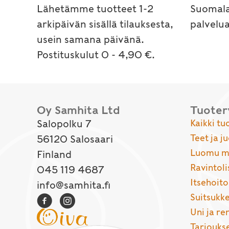
Lähetämme tuotteet 1-2
Suomala
arkipäivän sisällä tilauksesta,
palvelu
usein samana päivänä.
Postituskulut 0 - 4,90 €.
Oy Samhita Ltd
Tuote
Salopolku 7
Kaikki tu
Teet ja j
56120 Salosaari
Luomu ma
Finland
Ravintoli
045 119 4687
Itsehoito
info@samhita.fi
Suitsukke
Uni ja r
Tarjouks