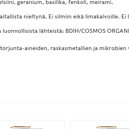
lsiini, geranium, basilika, fenkoli, meirami.
aitallista nieltynä. Ei silmiin eikä limakalvoille. Ei
a ja luonnollisista lähteistä: BDIH/COSMOS ORGA
 torjunta-aineiden, raskasmetallien ja mikrobien 