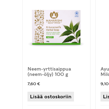
Neem-yrttisaippua
Ayu
(neem-öljy) 100 g
Mil
7,60
€
9,1
Lisää ostoskoriin
Li