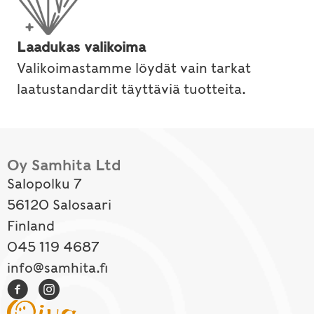
Laadukas valikoima
Valikoimastamme löydät vain tarkat
laatustandardit täyttäviä tuotteita.
Oy Samhita Ltd
Salopolku 7
56120 Salosaari
Finland
045 119 4687
info@samhita.fi