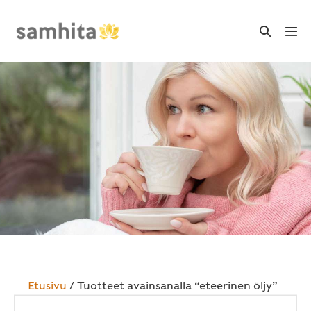
Skip
to
Search
Me
Toggle
content
Tog
Etusivu
/ Tuotteet avainsanalla “eteerinen öljy”