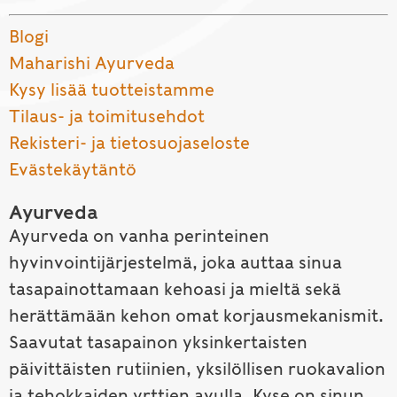
Blogi
Maharishi Ayurveda
Kysy lisää tuotteistamme
Tilaus- ja toimitusehdot
Rekisteri- ja tietosuojaseloste
Evästekäytäntö
Ayurveda
Ayurveda on vanha perinteinen
hyvinvointijärjestelmä, joka auttaa sinua
tasapainottamaan kehoasi ja mieltä sekä
herättämään kehon omat korjausmekanismit.
Saavutat tasapainon yksinkertaisten
päivittäisten rutiinien, yksilöllisen ruokavalion
ja tehokkaiden yrttien avulla. Kyse on sinun