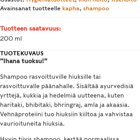
määrä
Avainsanat tuotteelle
kapha
,
shampoo
Tuotteen saatavuus:
200 ml
TUOTEKUVAUS
”Ihana tuoksu!”
Shampoo rasvoittuville hiuksille tai
rasvoittuvalle päänahalle. Sisältää ayurvedisiä
yrttejä, kukkia ja hedelmiä uutteena, kuten
haritaki, bhibitaki, bhringraj, amla ja akaasia.
Vehnäproteiini tuo hiuksiin kiiltoa ja vahvistaa
vaurioituneita hiuksia.
Hyvin tiivis shampoo, kestää normaalissa