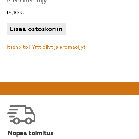
eteerinen öljy
15,10
€
Lisää ostoskoriin
Itsehoito
|
Yrttiöljyt ja aromaöljyt
Nopea toimitus