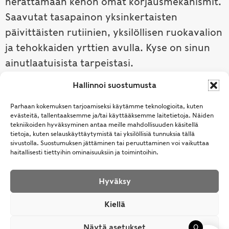
herättämään kehon omat korjausmekanismit.
Saavutat tasapainon yksinkertaisten
päivittäisten rutiinien, yksilöllisen ruokavalion
ja tehokkaiden yrttien avulla. Kyse on sinun
ainutlaatuisista tarpeistasi.
Hallinnoi suostumusta
Tutustu ayurvedaan →
Parhaan kokemuksen tarjoamiseksi käytämme teknologioita, kuten
evästeitä, tallentaaksemme ja/tai käyttääksemme laitetietoja. Näiden
tekniikoiden hyväksyminen antaa meille mahdollisuuden käsitellä
tietoja, kuten selauskäyttäytymistä tai yksilöllisiä tunnuksia tällä
sivustolla. Suostumuksen jättäminen tai peruuttaminen voi vaikuttaa
haitallisesti tiettyihin ominaisuuksiin ja toimintoihin.
Hyväksy
© Samhita | Ayurveda -tuotteita suomalaisille jo
Kiellä
vuodesta 1994. All Rights Reserved.
Näytä asetukset
0