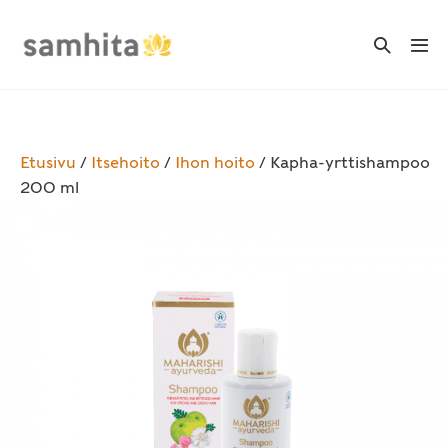
Skip
to
Search
Me
Toggle
content
Tog
Etusivu
/
Itsehoito
/
Ihon hoito
/ Kapha-yrttishampoo
200 ml