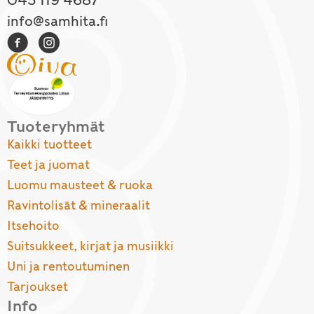
045 119 4687
info@samhita.fi
Tuoteryhmät
Kaikki tuotteet
Teet ja juomat
Luomu mausteet & ruoka
Ravintolisät & mineraalit
Itsehoito
Suitsukkeet, kirjat ja musiikki
Uni ja rentoutuminen
Tarjoukset
Info