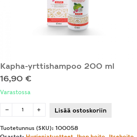
Kapha-yrttishampoo 200 ml
16,90
€
Varastossa
Kapha-
Lisää ostoskoriin
Decrease
Increase
yrttishampoo
quantity
quantity
200
Tuotetunnus (SKU):
100058
ml
Osastot:
Hygieniatuotteet
,
Ihon hoito
,
Itsehoito