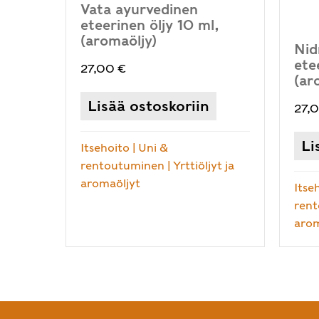
Vata ayurvedinen
eteerinen öljy 10 ml,
(aromaöljy)
Nid
ete
27,00
€
(ar
Lisää ostoskoriin
27,
Li
Itsehoito
|
Uni &
rentoutuminen
|
Yrttiöljyt ja
aromaöljyt
Itse
ren
arom