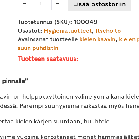
Kielen
Lisää ostoskoriin
Decrease
Increase
puhdistin,
quantity
quantity
kielenkaavin
Tuotetunnus (SKU):
100049
ruostumatonta
Osastot:
Hygieniatuotteet
,
Itsehoito
terästä
Avainsanat tuotteelle
kielen kaavin
,
kielen 
määrä
suun puhdistin
Tuotteen saatavuus:
 pinnalla”
vin on helppokäyttöinen väline yön aikana kiel
essä. Parempi suuhygienia raikastaa myös heng
kertaa kielen kärjen suuntaan, huuhtele.
 viime vuosina korostaneet monet hammaslääket