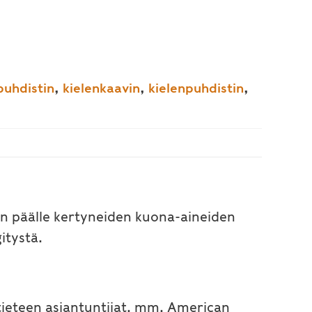
puhdistin
,
kielenkaavin
,
kielenpuhdistin
,
en päälle kertyneiden kuona-aineiden
itystä.
ieteen asiantuntijat, mm. American