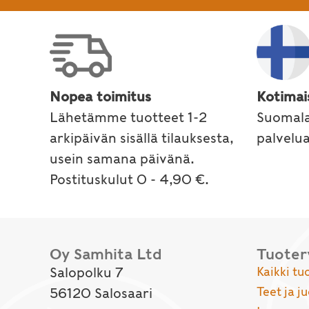
Nopea toimitus
Kotimai
Lähetämme tuotteet 1-2
Suomala
arkipäivän sisällä tilauksesta,
palvelu
usein samana päivänä.
Postituskulut 0 - 4,90 €.
Oy Samhita Ltd
Tuote
Salopolku 7
Kaikki tu
Teet ja j
56120 Salosaari