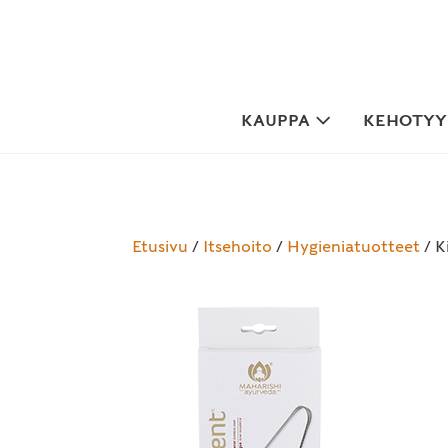
Skip
to
content
KAUPPA
KEHOTYYP
Etusivu
/
Itsehoito
/
Hygieniatuotteet
/ K