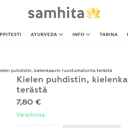
PITESTI
AYURVEDA
INFO
TARINA
ielen puhdistin, kielenkaavin ruostumatonta terästä
Kielen puhdistin, kielen
terästä
7,80
€
Varastossa