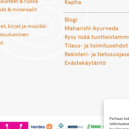
usteet & ruoka
Kapha
sät & mineraalit
Blogi
et, kirjat ja musiikki
Maharishi Ayurveda
entoutuminen
Kysy lisää tuotteistamm
et
Tilaus- ja toimitusehdot
Rekisteri- ja tietosuojas
Evästekäytäntö
Parhaan kok
tallentaaks
hyväksymine