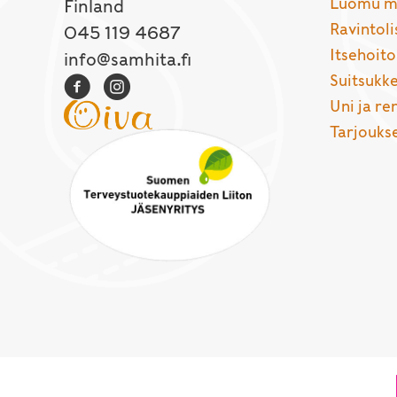
Luomu ma
Finland
Ravintoli
045 119 4687
Itsehoito
info@samhita.fi
Suitsukke
Uni ja r
Tarjouks