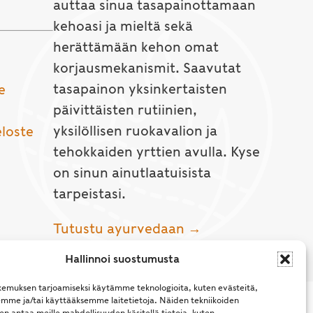
auttaa sinua tasapainottamaan
kehoasi ja mieltä sekä
herättämään kehon omat
korjausmekanismit. Saavutat
tasapainon yksinkertaisten
e
päivittäisten rutiinien,
yksilöllisen ruokavalion ja
eloste
tehokkaiden yrttien avulla. Kyse
on sinun ainutlaatuisista
tarpeistasi.
Tutustu ayurvedaan →
Hallinnoi suostumusta
emuksen tarjoamiseksi käytämme teknologioita, kuten evästeitä,
emme ja/tai käyttääksemme laitetietoja. Näiden tekniikoiden
n antaa meille mahdollisuuden käsitellä tietoja, kuten