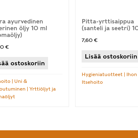
ra ayurvedinen
Pitta-yrttisaippua
erinen öljy 10 ml
(santeli ja seetri) 
omaöljy)
7,60
€
00
€
Lisää ostoskoriin
sää ostoskoriin
Hygieniatuotteet
|
Ihon
hoito
|
Uni &
Itsehoito
toutuminen
|
Yrttiöljyt ja
aöljyt