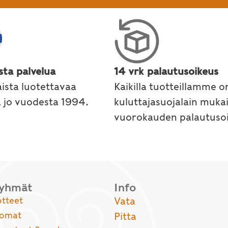
sta palvelua
14 vrk palautusoikeus
ista luotettavaa
Kaikilla tuotteillamme o
a jo vuodesta 1994.
kuluttajasuojalain muka
vuorokauden palautusoi
ryhmät
Info
otteet
Vata
uomat
Pitta