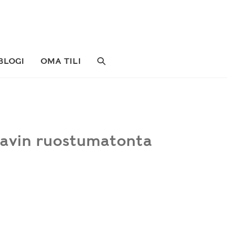
SEARCH
BLOGI
OMA TILI
TOGGLE
kaavin ruostumatonta