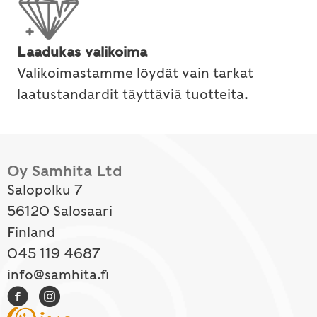
Laadukas valikoima
Valikoimastamme löydät vain tarkat
laatustandardit täyttäviä tuotteita.
Oy Samhita Ltd
Salopolku 7
56120 Salosaari
Finland
045 119 4687
info@samhita.fi