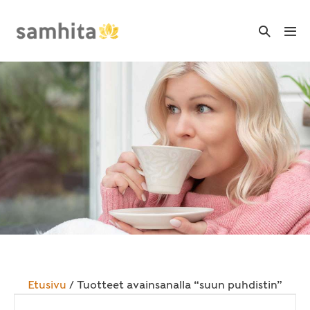
Skip
to
Search
Me
Toggle
content
Tog
Etusivu
/ Tuotteet avainsanalla “suun puhdistin”