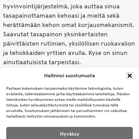
hyvinvointijärjestelmä, joka auttaa sinua
tasapainottamaan kehoasi ja mieltä sekä
herättämään kehon omat korjausmekanismit.
Saavutat tasapainon yksinkertaisten
päivittäisten rutiinien, yksilöllisen ruokavalion
ja tehokkaiden yrttien avulla. Kyse on sinun
ainutlaatuisista tarpeistasi.
Hallinnoi suostumusta
Tutustu ayurvedaan →
Parhaan kokemuksen tarjoamiseksi käytämme teknologioita, kuten
evästeitä, tallentaaksemme ja/tai käyttääksemme laitetietoja. Näiden
tekniikoiden hyväksyminen antaa meille mahdollisuuden käsitellä
tietoja, kuten selauskäyttäytymistä tai yksilöllisiä tunnuksia tällä
sivustolla. Suostumuksen jättäminen tai peruuttaminen voi vaikuttaa
haitallisesti tiettyihin ominaisuuksiin ja toimintoihin.
Hyväksy