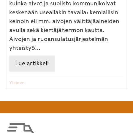
kuinka aivot ja suolisto kommunikoivat
keskenään useallakin tavalla: kemiallisin
keinoin eli mm. aivojen välittäjäaineiden
avulla sekä kiertäjähermon kautta.
Aivojen ja ruoansulatusjärjestelmän
yhteistyö...
Lue artikkeli
about Suolisto aivojen roolissa
Yleinen