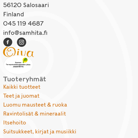
56120 Salosaari
Finland
045 119 4687
info@samhita.fi
Tuoteryhmät
Kaikki tuotteet
Teet ja juomat
Luomu mausteet & ruoka
Ravintolisät & mineraalit
Itsehoito
Suitsukkeet, kirjat ja musiikki