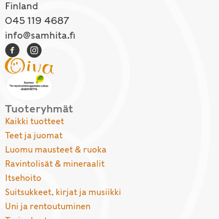
Finland
045 119 4687
info@samhita.fi
Tuoteryhmät
Kaikki tuotteet
Teet ja juomat
Luomu mausteet & ruoka
Ravintolisät & mineraalit
Itsehoito
Suitsukkeet, kirjat ja musiikki
Uni ja rentoutuminen