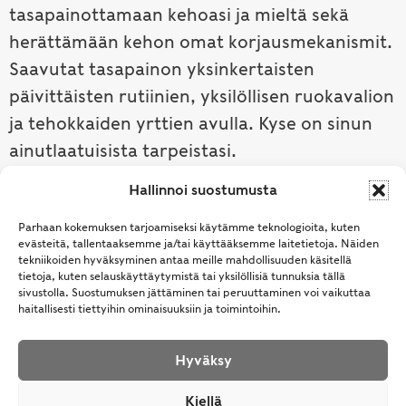
tasapainottamaan kehoasi ja mieltä sekä
herättämään kehon omat korjausmekanismit.
Saavutat tasapainon yksinkertaisten
päivittäisten rutiinien, yksilöllisen ruokavalion
ja tehokkaiden yrttien avulla. Kyse on sinun
ainutlaatuisista tarpeistasi.
Hallinnoi suostumusta
Tutustu ayurvedaan →
Parhaan kokemuksen tarjoamiseksi käytämme teknologioita, kuten
evästeitä, tallentaaksemme ja/tai käyttääksemme laitetietoja. Näiden
tekniikoiden hyväksyminen antaa meille mahdollisuuden käsitellä
tietoja, kuten selauskäyttäytymistä tai yksilöllisiä tunnuksia tällä
sivustolla. Suostumuksen jättäminen tai peruuttaminen voi vaikuttaa
haitallisesti tiettyihin ominaisuuksiin ja toimintoihin.
Hyväksy
© Samhita | Ayurveda -tuotteita suomalaisille jo
Kiellä