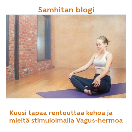
Samhitan blogi
Kuusi tapaa rentouttaa kehoa ja
mieltä stimuloimalla Vagus-hermoa