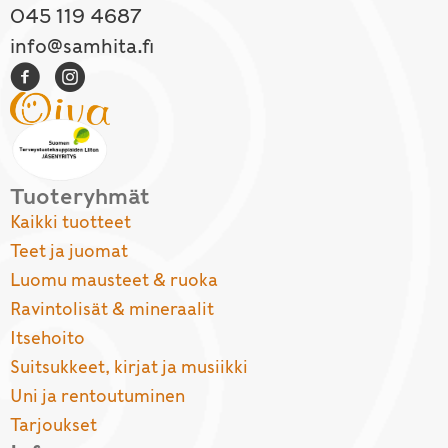
045 119 4687
info@samhita.fi
Tuoteryhmät
Kaikki tuotteet
Teet ja juomat
Luomu mausteet & ruoka
Ravintolisät & mineraalit
Itsehoito
Suitsukkeet, kirjat ja musiikki
Uni ja rentoutuminen
Tarjoukset