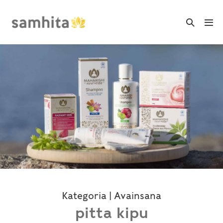
Skip
to
Search
Me
Toggle
content
Tog
Kategoria | Avainsana
pitta kipu