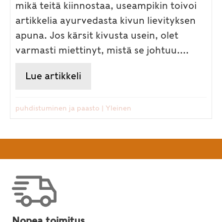
mikä teitä kiinnostaa, useampikin toivoi
artikkelia ayurvedasta kivun lievityksen
apuna. Jos kärsit kivusta usein, olet
varmasti miettinyt, mistä se johtuu....
Lue artikkeli
about Kivun tukihoito ayurved
puhdistuminen ja paasto
|
Yleinen
Nopea toimitus