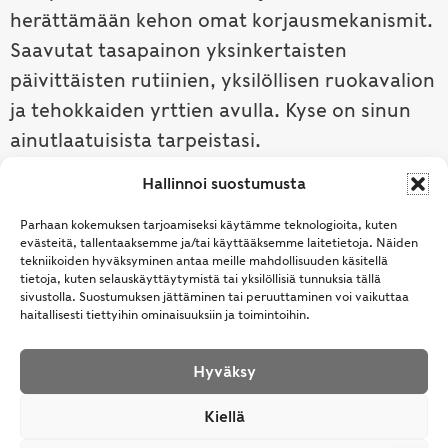
herättämään kehon omat korjausmekanismit.
Saavutat tasapainon yksinkertaisten
päivittäisten rutiinien, yksilöllisen ruokavalion
ja tehokkaiden yrttien avulla. Kyse on sinun
ainutlaatuisista tarpeistasi.
Hallinnoi suostumusta
Tutustu ayurvedaan →
Parhaan kokemuksen tarjoamiseksi käytämme teknologioita, kuten
evästeitä, tallentaaksemme ja/tai käyttääksemme laitetietoja. Näiden
tekniikoiden hyväksyminen antaa meille mahdollisuuden käsitellä
tietoja, kuten selauskäyttäytymistä tai yksilöllisiä tunnuksia tällä
sivustolla. Suostumuksen jättäminen tai peruuttaminen voi vaikuttaa
haitallisesti tiettyihin ominaisuuksiin ja toimintoihin.
Hyväksy
© Samhita | Ayurveda -tuotteita suomalaisille jo
Kiellä
vuodesta 1994. All Rights Reserved.