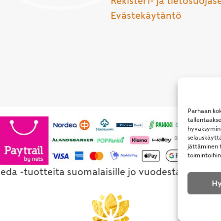
Rekisteri- ja tietosuojas
Evästekäytäntö
Parhaan kok
tallentaaks
hyväksymine
selauskäyttä
jättäminen t
toimintoihin
eda -tuotteita suomalaisille jo vuodesta 1994. Al
Hy