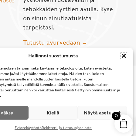
yksilöllisen ruokavalion ja
eloste
tehokkaiden yrttien avulla. Kyse
on sinun ainutlaatuisista
tarpeistasi.
Tutustu ayurvedaan →
Hallinnoi suostumusta
emuksen tarjoamiseksi käytämme teknologioita, kuten evästeitä,
emme ja/tai käyttääksemme laitetietoja. Näiden tekniikoiden
n antaa meille mahdollisuuden käsitellä tietoja, kuten
ytymistä tai yksilöllisiä tunnuksia tällä sivustolla. Suostumuksen
ai peruuttaminen voi vaikuttaa haitallisesti tiettyihin ominaisuuksiin ja
.
l Rights Reserved.
väksy
Kiellä
Näytä asetukset
0
Evästekäytäntö
Rekisteri- ja tietosuojaseloste