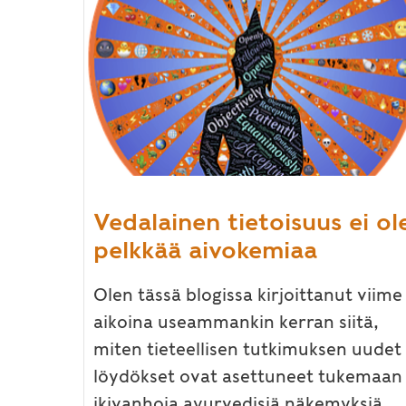
Vedalainen tietoisuus ei ol
pelkkää aivokemiaa
Olen tässä blogissa kirjoittanut viime
aikoina useammankin kerran siitä,
miten tieteellisen tutkimuksen uudet
löydökset ovat asettuneet tukemaan
ikivanhoja ayurvedisiä näkemyksiä.