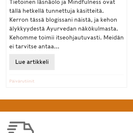
Tietoinen läsnäolo ja Mindfulness ovat
tällä hetkellä tunnettuja käsitteitä.
Kerron tässä blogissani näistä, ja kehon
älykkyydestä Ayurvedan näkökulmasta.
Kehomme toimii itseohjautuvasti. Meidän
ei tarvitse antaa...
Lue artikkeli
about Tietoinen läsnäolo ja 
Päivärutiinit