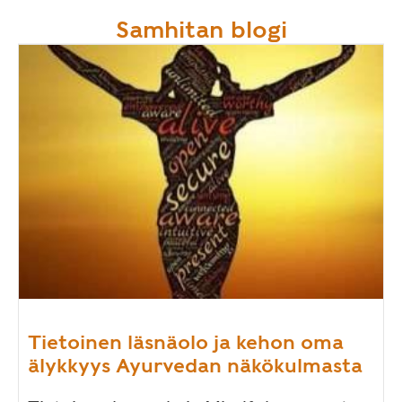
Samhitan blogi
Tietoinen läsnäolo ja kehon oma
älykkyys Ayurvedan näkökulmasta