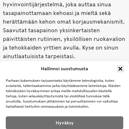
hyvinvointijärjestelmä, joka auttaa sinua
tasapainottamaan kehoasi ja mieltä sekä
herättämään kehon omat korjausmekanismit.
Saavutat tasapainon yksinkertaisten
päivittäisten rutiinien, yksilöllisen ruokavalion
ja tehokkaiden yrttien avulla. Kyse on sinun
ainutlaatuisista tarpeistasi.
Hallinnoi suostumusta
Tutustu ayurvedaan →
Parhaan kokemuksen tarjoamiseksi käytämme teknologioita, kuten
evästeitä, tallentaaksemme ja/tai käyttääksemme laitetietoja. Näiden
tekniikoiden hyväksyminen antaa meille mahdollisuuden käsitellä
tietoja, kuten selauskäyttäytymistä tai yksilöllisiä tunnuksia tällä
sivustolla. Suostumuksen jättäminen tai peruuttaminen voi vaikuttaa
haitallisesti tiettyihin ominaisuuksiin ja toimintoihin.
Hyväksy