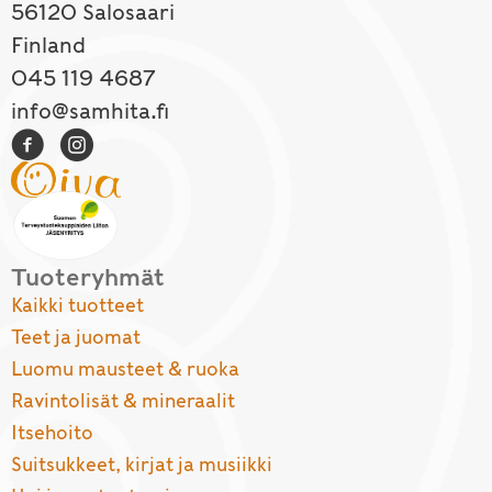
56120 Salosaari
Finland
045 119 4687
info@samhita.fi
Tuoteryhmät
Kaikki tuotteet
Teet ja juomat
Luomu mausteet & ruoka
Ravintolisät & mineraalit
Itsehoito
Suitsukkeet, kirjat ja musiikki