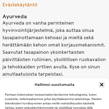
Evästekäytäntö
Ayurveda
Ayurveda on vanha perinteinen
hyvinvointijärjestelmä, joka auttaa sinua
tasapainottamaan kehoasi ja mieltä sekä
herättämään kehon omat korjausmekanismit.
Saavutat tasapainon yksinkertaisten
päivittäisten rutiinien, yksilöllisen ruokavalion
ja tehokkaiden yrttien avulla. Kyse on sinun
ainutlaatuisista tarpeistasi.
Hallinnoi suostumusta
Tutustu ayurvedaan →
Parhaan kokemuksen tarjoamiseksi käytämme teknologioita, kuten
evästeitä, tallentaaksemme ja/tai käyttääksemme laitetietoja. Näiden
tekniikoiden hyväksyminen antaa meille mahdollisuuden käsitellä
tietoja, kuten selauskäyttäytymistä tai yksilöllisiä tunnuksia tällä