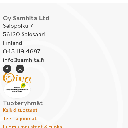
Oy Samhita Ltd
Salopolku 7
56120 Salosaari
Finland
045 119 4687
info@samhita.fi
Tuoteryhmät
Kaikki tuotteet
Teet ja juomat
Luomu mausteet & ruoka