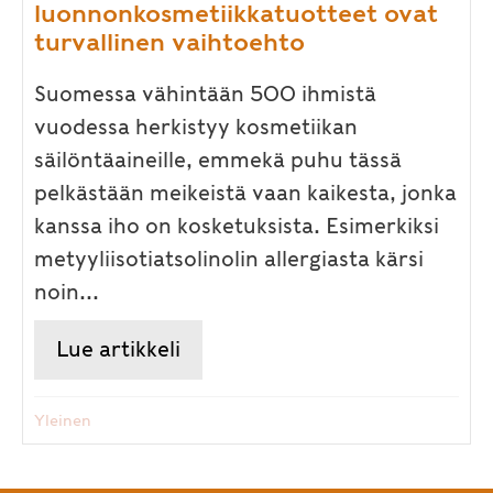
luonnonkosmetiikkatuotteet ovat
turvallinen vaihtoehto
Suomessa vähintään 500 ihmistä
vuodessa herkistyy kosmetiikan
säilöntäaineille, emmekä puhu tässä
pelkästään meikeistä vaan kaikesta, jonka
kanssa iho on kosketuksista. Esimerkiksi
metyyliisotiatsolinolin allergiasta kärsi
noin...
Lue artikkeli
about Kosmetiikan säilöntäaine
Yleinen