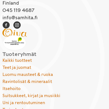
Finland
045 119 4687
info@samhita.fi
Tuoteryhmät
Kaikki tuotteet
Teet ja juomat
Luomu mausteet & ruoka
Ravintolisät & mineraalit
Itsehoito
Suitsukkeet, kirjat ja musiikki
Uni ja rentoutuminen