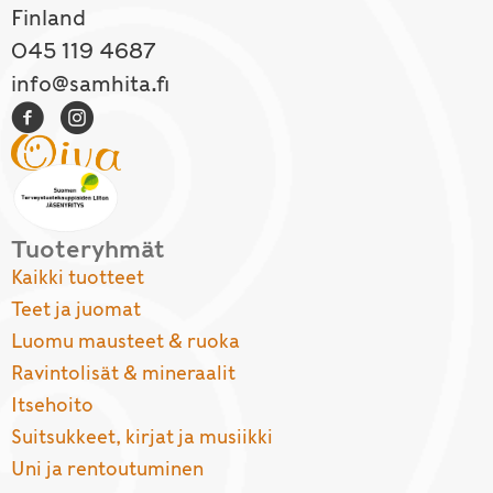
Finland
045 119 4687
info@samhita.fi
Tuoteryhmät
Kaikki tuotteet
Teet ja juomat
Luomu mausteet & ruoka
Ravintolisät & mineraalit
Itsehoito
Suitsukkeet, kirjat ja musiikki
Uni ja rentoutuminen