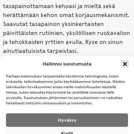
tasapainottamaan kehoasi ja mieltä sekä
herättämään kehon omat korjausmekanismit.
Saavutat tasapainon yksinkertaisten
päivittäisten rutiinien, yksilöllisen ruokavalion
ja tehokkaiden yrttien avulla. Kyse on sinun
ainutlaatuisista tarpeistasi.
Hallinnoi suostumusta
Tutustu ayurvedaan →
Parhaan kokemuksen tarjoamiseksi käytämme teknologioita, kuten
evästeitä, tallentaaksemme ja/tai käyttääksemme laitetietoja. Näiden
tekniikoiden hyväksyminen antaa meille mahdollisuuden käsitellä
tietoja, kuten selauskäyttäytymistä tai yksilöllisiä tunnuksia tällä
sivustolla. Suostumuksen jättäminen tai peruuttaminen voi vaikuttaa
haitallisesti tiettyihin ominaisuuksiin ja toimintoihin.
Hyväksy
© Samhita | Ayurveda -tuotteita suomalaisille jo
Kiellä