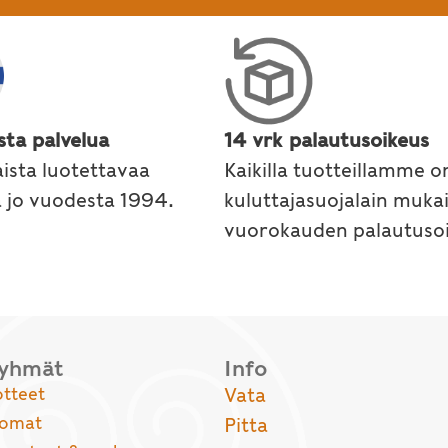
sta palvelua
14 vrk palautusoikeus
ista luotettavaa
Kaikilla tuotteillamme o
a jo vuodesta 1994.
kuluttajasuojalain muka
vuorokauden palautusoi
ryhmät
Info
otteet
Vata
uomat
Pitta