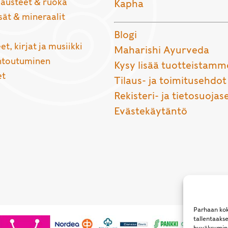
usteet & ruoka
Kapha
sät & mineraalit
Blogi
et, kirjat ja musiikki
Maharishi Ayurveda
entoutuminen
Kysy lisää tuotteistamm
et
Tilaus- ja toimitusehdot
Rekisteri- ja tietosuojas
Evästekäytäntö
Parhaan kok
tallentaaks
hyväksymine