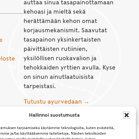
auttaa sinua tasapainottamaan
kehoasi ja mieltä sekä
herättämään kehon omat
korjausmekanismit. Saavutat
tasapainon yksinkertaisten
e
päivittäisten rutiinien,
yksilöllisen ruokavalion ja
eloste
tehokkaiden yrttien avulla. Kyse
on sinun ainutlaatuisista
tarpeistasi.
Tutustu ayurvedaan →
Hallinnoi suostumusta
emuksen tarjoamiseksi käytämme teknologioita, kuten evästeitä,
emme ja/tai käyttääksemme laitetietoja. Näiden tekniikoiden
n antaa meille mahdollisuuden käsitellä tietoja, kuten