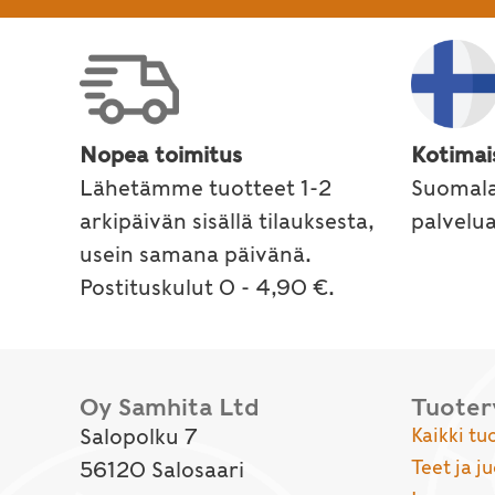
Nopea toimitus
Kotimai
Lähetämme tuotteet 1-2
Suomala
arkipäivän sisällä tilauksesta,
palvelu
usein samana päivänä.
Postituskulut 0 - 4,90 €.
Oy Samhita Ltd
Tuote
Salopolku 7
Kaikki tu
Teet ja j
56120 Salosaari