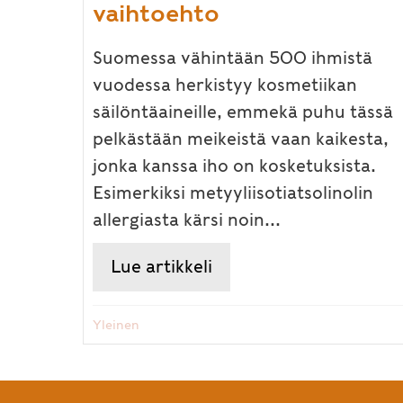
vaihtoehto
Suomessa vähintään 500 ihmistä
vuodessa herkistyy kosmetiikan
säilöntäaineille, emmekä puhu tässä
pelkästään meikeistä vaan kaikesta,
jonka kanssa iho on kosketuksista.
Esimerkiksi metyyliisotiatsolinolin
allergiasta kärsi noin...
Lue artikkeli
about Kosmetiikan säil
Yleinen