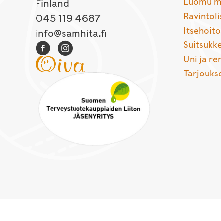
Luomu ma
Finland
Ravintoli
045 119 4687
Itsehoito
info@samhita.fi
Suitsukke
Uni ja r
Tarjouks