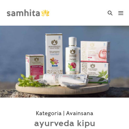
Skip
to
Search
Me
Toggle
content
Tog
Kategoria | Avainsana
ayurveda kipu