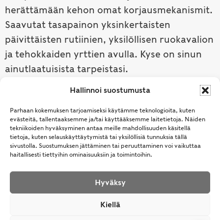
herättämään kehon omat korjausmekanismit.
Saavutat tasapainon yksinkertaisten
päivittäisten rutiinien, yksilöllisen ruokavalion
ja tehokkaiden yrttien avulla. Kyse on sinun
ainutlaatuisista tarpeistasi.
Hallinnoi suostumusta
Tutustu ayurvedaan →
Parhaan kokemuksen tarjoamiseksi käytämme teknologioita, kuten
evästeitä, tallentaaksemme ja/tai käyttääksemme laitetietoja. Näiden
tekniikoiden hyväksyminen antaa meille mahdollisuuden käsitellä
tietoja, kuten selauskäyttäytymistä tai yksilöllisiä tunnuksia tällä
sivustolla. Suostumuksen jättäminen tai peruuttaminen voi vaikuttaa
haitallisesti tiettyihin ominaisuuksiin ja toimintoihin.
Hyväksy
© Samhita | Ayurveda -tuotteita suomalaisille jo
Kiellä
vuodesta 1994. All Rights Reserved.