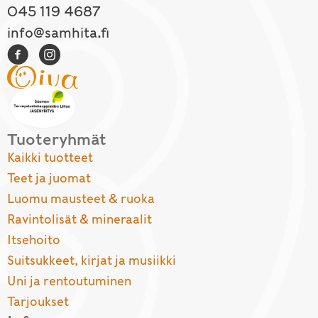
045 119 4687
info@samhita.fi
Tuoteryhmät
Kaikki tuotteet
Teet ja juomat
Luomu mausteet & ruoka
Ravintolisät & mineraalit
Itsehoito
Suitsukkeet, kirjat ja musiikki
Uni ja rentoutuminen
Tarjoukset