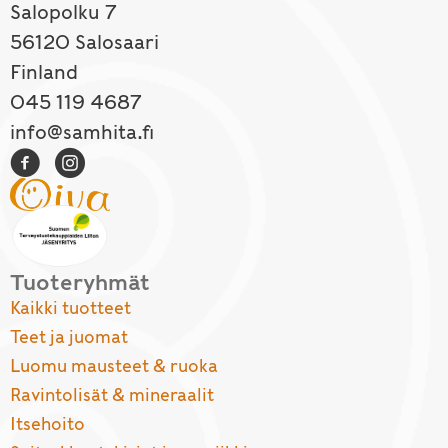
Salopolku 7
56120 Salosaari
Finland
045 119 4687
info@samhita.fi
Tuoteryhmät
Kaikki tuotteet
Teet ja juomat
Luomu mausteet & ruoka
Ravintolisät & mineraalit
Itsehoito