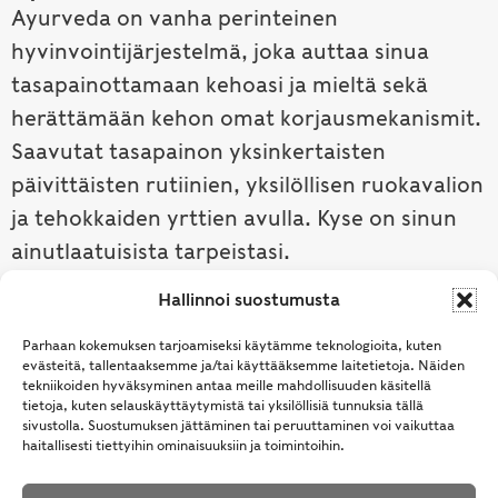
Ayurveda on vanha perinteinen
hyvinvointijärjestelmä, joka auttaa sinua
tasapainottamaan kehoasi ja mieltä sekä
herättämään kehon omat korjausmekanismit.
Saavutat tasapainon yksinkertaisten
päivittäisten rutiinien, yksilöllisen ruokavalion
ja tehokkaiden yrttien avulla. Kyse on sinun
ainutlaatuisista tarpeistasi.
Hallinnoi suostumusta
Tutustu ayurvedaan →
Parhaan kokemuksen tarjoamiseksi käytämme teknologioita, kuten
evästeitä, tallentaaksemme ja/tai käyttääksemme laitetietoja. Näiden
tekniikoiden hyväksyminen antaa meille mahdollisuuden käsitellä
tietoja, kuten selauskäyttäytymistä tai yksilöllisiä tunnuksia tällä
sivustolla. Suostumuksen jättäminen tai peruuttaminen voi vaikuttaa
haitallisesti tiettyihin ominaisuuksiin ja toimintoihin.