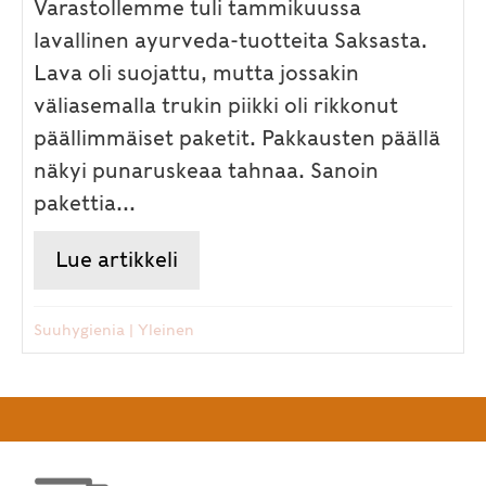
Varastollemme tuli tammikuussa
lavallinen ayurveda-tuotteita Saksasta.
Lava oli suojattu, mutta jossakin
väliasemalla trukin piikki oli rikkonut
päällimmäiset paketit. Pakkausten päällä
näkyi punaruskeaa tahnaa. Sanoin
pakettia...
Lue artikkeli
about Miten hammastahna voi 
Suuhygienia
|
Yleinen