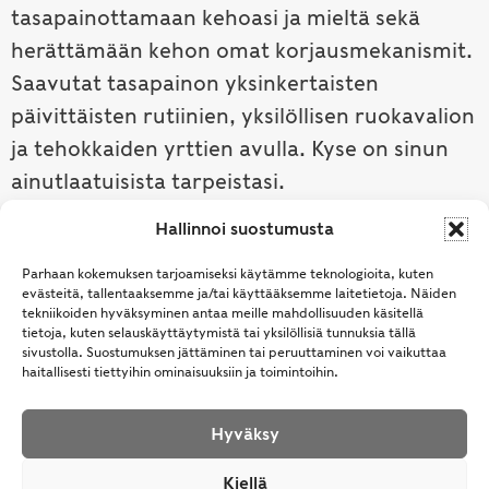
tasapainottamaan kehoasi ja mieltä sekä
herättämään kehon omat korjausmekanismit.
Saavutat tasapainon yksinkertaisten
päivittäisten rutiinien, yksilöllisen ruokavalion
ja tehokkaiden yrttien avulla. Kyse on sinun
ainutlaatuisista tarpeistasi.
Hallinnoi suostumusta
Tutustu ayurvedaan →
Parhaan kokemuksen tarjoamiseksi käytämme teknologioita, kuten
evästeitä, tallentaaksemme ja/tai käyttääksemme laitetietoja. Näiden
tekniikoiden hyväksyminen antaa meille mahdollisuuden käsitellä
tietoja, kuten selauskäyttäytymistä tai yksilöllisiä tunnuksia tällä
sivustolla. Suostumuksen jättäminen tai peruuttaminen voi vaikuttaa
haitallisesti tiettyihin ominaisuuksiin ja toimintoihin.
Hyväksy
© Samhita | Ayurveda -tuotteita suomalaisille jo
Kiellä