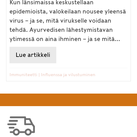
Kun länsimaissa keskustellaan
epidemioista, valokeilaan nousee yleensä
virus – ja se, mitä virukselle voidaan
tehdä. Ayurvedisen lähestymistavan
ytimessä on aina ihminen – ja se mitä...
Lue artikkeli
about Amrit Kalash ”vuoden im
Immuniteetti
|
Influenssa ja vilustuminen