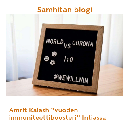
Samhitan blogi
Amrit Kalash ”vuoden
immuniteettiboosteri” Intiassa