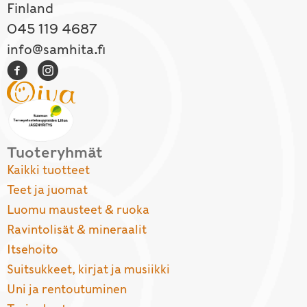
Finland
045 119 4687
info@samhita.fi
Tuoteryhmät
Kaikki tuotteet
Teet ja juomat
Luomu mausteet & ruoka
Ravintolisät & mineraalit
Itsehoito
Suitsukkeet, kirjat ja musiikki
Uni ja rentoutuminen