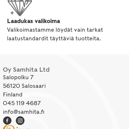
Laadukas valikoima
Valikoimastamme löydät vain tarkat
laatustandardit täyttäviä tuotteita.
Oy Samhita Ltd
Salopolku 7
56120 Salosaari
Finland
045 119 4687
info@samhita.fi