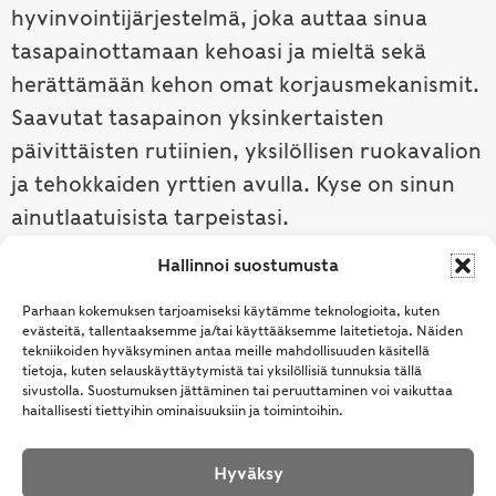
hyvinvointijärjestelmä, joka auttaa sinua
tasapainottamaan kehoasi ja mieltä sekä
herättämään kehon omat korjausmekanismit.
Saavutat tasapainon yksinkertaisten
päivittäisten rutiinien, yksilöllisen ruokavalion
ja tehokkaiden yrttien avulla. Kyse on sinun
ainutlaatuisista tarpeistasi.
Hallinnoi suostumusta
Tutustu ayurvedaan →
Parhaan kokemuksen tarjoamiseksi käytämme teknologioita, kuten
evästeitä, tallentaaksemme ja/tai käyttääksemme laitetietoja. Näiden
tekniikoiden hyväksyminen antaa meille mahdollisuuden käsitellä
tietoja, kuten selauskäyttäytymistä tai yksilöllisiä tunnuksia tällä
sivustolla. Suostumuksen jättäminen tai peruuttaminen voi vaikuttaa
haitallisesti tiettyihin ominaisuuksiin ja toimintoihin.
Hyväksy