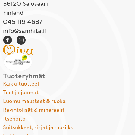
56120 Salosaari
Finland
045 119 4687
info@samhita.fi
Tuoteryhmät
Kaikki tuotteet
Teet ja juomat
Luomu mausteet & ruoka
Ravintolisät & mineraalit
Itsehoito
Suitsukkeet, kirjat ja musiikki