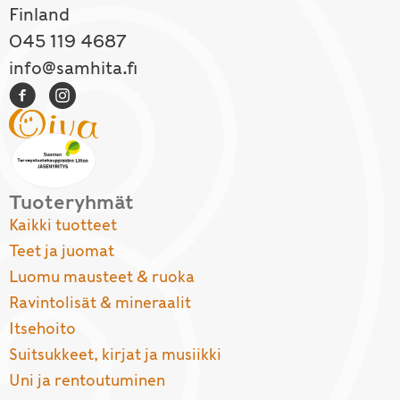
Finland
045 119 4687
info@samhita.fi
Tuoteryhmät
Kaikki tuotteet
Teet ja juomat
Luomu mausteet & ruoka
Ravintolisät & mineraalit
Itsehoito
Suitsukkeet, kirjat ja musiikki
Uni ja rentoutuminen