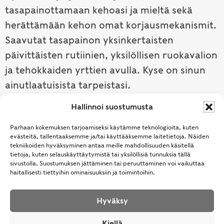
tasapainottamaan kehoasi ja mieltä sekä
herättämään kehon omat korjausmekanismit.
Saavutat tasapainon yksinkertaisten
päivittäisten rutiinien, yksilöllisen ruokavalion
ja tehokkaiden yrttien avulla. Kyse on sinun
ainutlaatuisista tarpeistasi.
Hallinnoi suostumusta
Tutustu ayurvedaan →
Parhaan kokemuksen tarjoamiseksi käytämme teknologioita, kuten
evästeitä, tallentaaksemme ja/tai käyttääksemme laitetietoja. Näiden
tekniikoiden hyväksyminen antaa meille mahdollisuuden käsitellä
tietoja, kuten selauskäyttäytymistä tai yksilöllisiä tunnuksia tällä
sivustolla. Suostumuksen jättäminen tai peruuttaminen voi vaikuttaa
haitallisesti tiettyihin ominaisuuksiin ja toimintoihin.
Hyväksy
© Samhita | Ayurveda -tuotteita suomalaisille jo
Kiellä