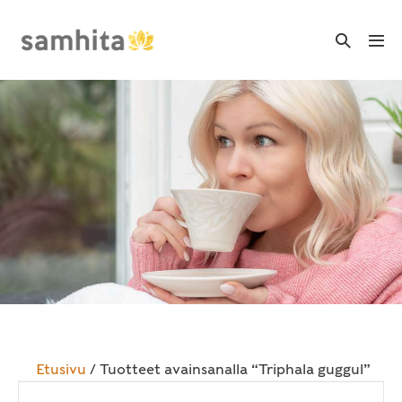
Skip
to
Search
Me
Toggle
content
Tog
Etusivu
/ Tuotteet avainsanalla “Triphala guggul”