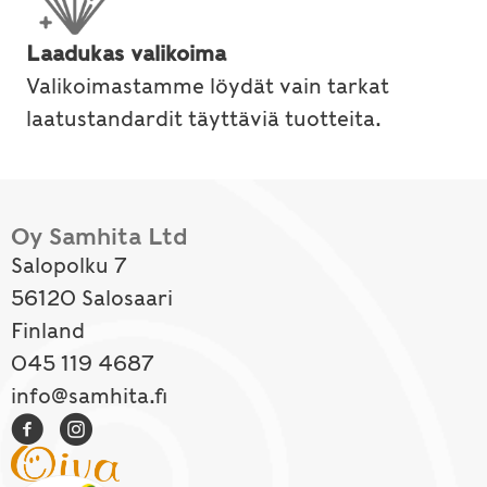
Laadukas valikoima
Valikoimastamme löydät vain tarkat
laatustandardit täyttäviä tuotteita.
Oy Samhita Ltd
Salopolku 7
56120 Salosaari
Finland
045 119 4687
info@samhita.fi