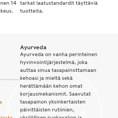
inen 14
tarkat laatustandardit täyttäviä
keus.
tuotteita.
Ayurveda
Ayurveda on vanha perinteinen
hyvinvointijärjestelmä, joka
auttaa sinua tasapainottamaan
kehoasi ja mieltä sekä
herättämään kehon omat
korjausmekanismit. Saavutat
tasapainon yksinkertaisten
e
päivittäisten rutiinien,
yksilöllisen ruokavalion ja
eloste