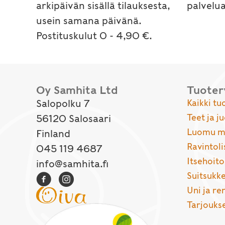
arkipäivän sisällä tilauksesta,
palvelu
usein samana päivänä.
Postituskulut 0 - 4,90 €.
Oy Samhita Ltd
Tuote
Salopolku 7
Kaikki tu
Teet ja j
56120 Salosaari
Luomu ma
Finland
Ravintoli
045 119 4687
Itsehoito
info@samhita.fi
Suitsukke
Uni ja r
Tarjouks