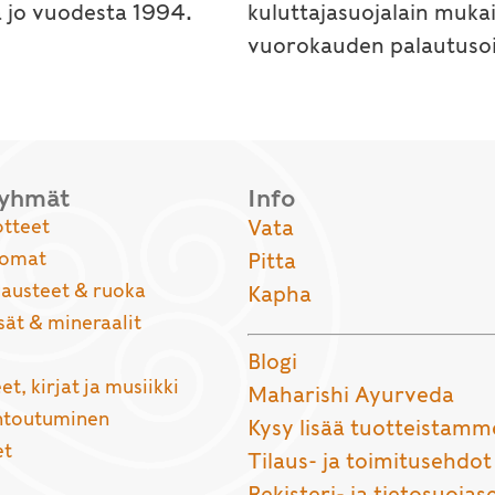
a jo vuodesta 1994.
kuluttajasuojalain muka
vuorokauden palautusoi
ryhmät
Info
otteet
Vata
uomat
Pitta
usteet & ruoka
Kapha
sät & mineraalit
Blogi
et, kirjat ja musiikki
Maharishi Ayurveda
entoutuminen
Kysy lisää tuotteistamm
et
Tilaus- ja toimitusehdot
Rekisteri- ja tietosuojas