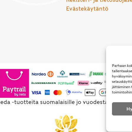
Evästekäytäntö
Parhaan kok
tallentaaks
hyväksymine
selauskäyttä
jättäminen t
toimintoihin
eda -tuotteita suomalaisille jo vuodesta 1994. Al
Hy