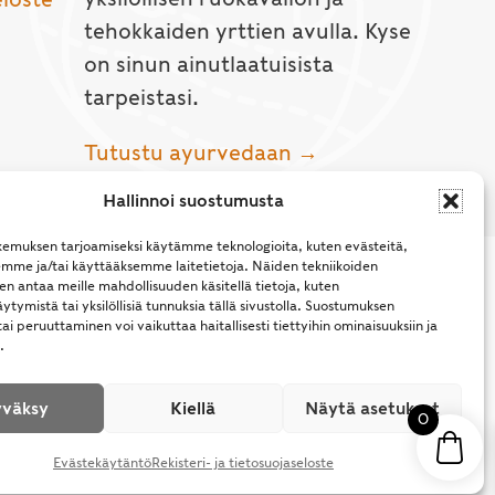
tehokkaiden yrttien avulla. Kyse
on sinun ainutlaatuisista
tarpeistasi.
Tutustu ayurvedaan →
Hallinnoi suostumusta
emuksen tarjoamiseksi käytämme teknologioita, kuten evästeitä,
emme ja/tai käyttääksemme laitetietoja. Näiden tekniikoiden
n antaa meille mahdollisuuden käsitellä tietoja, kuten
ytymistä tai yksilöllisiä tunnuksia tällä sivustolla. Suostumuksen
ai peruuttaminen voi vaikuttaa haitallisesti tiettyihin ominaisuuksiin ja
.
l Rights Reserved.
väksy
Kiellä
Näytä asetukset
0
Evästekäytäntö
Rekisteri- ja tietosuojaseloste