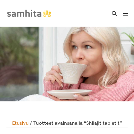
Skip
to
Search
Me
Toggle
content
Tog
Etusivu
/ Tuotteet avainsanalla “Shilajit tabletit”