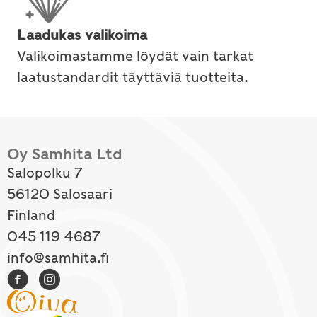
Laadukas valikoima
Valikoimastamme löydät vain tarkat
laatustandardit täyttäviä tuotteita.
Oy Samhita Ltd
Salopolku 7
56120 Salosaari
Finland
045 119 4687
info@samhita.fi