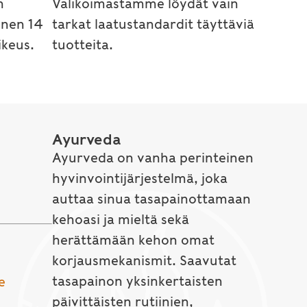
n
Valikoimastamme löydät vain
inen 14
tarkat laatustandardit täyttäviä
keus.
tuotteita.
Ayurveda
Ayurveda on vanha perinteinen
hyvinvointijärjestelmä, joka
auttaa sinua tasapainottamaan
kehoasi ja mieltä sekä
herättämään kehon omat
korjausmekanismit. Saavutat
tasapainon yksinkertaisten
e
päivittäisten rutiinien,