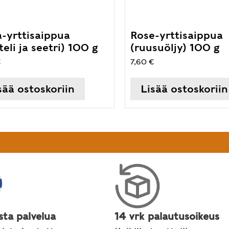
a-yrttisaippua
Rose-yrttisaippua
teli ja seetri) 100 g
(ruusuöljy) 100 g
€
7,60
€
sää ostoskoriin
Lisää ostoskoriin
sta palvelua
14 vrk palautusoikeus