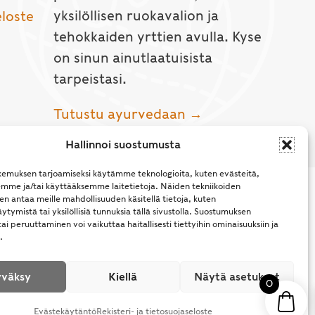
yksilöllisen ruokavalion ja
eloste
tehokkaiden yrttien avulla. Kyse
on sinun ainutlaatuisista
tarpeistasi.
Tutustu ayurvedaan →
Hallinnoi suostumusta
emuksen tarjoamiseksi käytämme teknologioita, kuten evästeitä,
emme ja/tai käyttääksemme laitetietoja. Näiden tekniikoiden
n antaa meille mahdollisuuden käsitellä tietoja, kuten
ytymistä tai yksilöllisiä tunnuksia tällä sivustolla. Suostumuksen
ai peruuttaminen voi vaikuttaa haitallisesti tiettyihin ominaisuuksiin ja
.
l Rights Reserved.
väksy
Kiellä
Näytä asetukset
0
Evästekäytäntö
Rekisteri- ja tietosuojaseloste