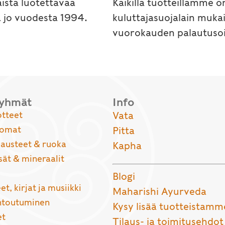
ista luotettavaa
Kaikilla tuotteillamme o
a jo vuodesta 1994.
kuluttajasuojalain muka
vuorokauden palautusoi
ryhmät
Info
otteet
Vata
uomat
Pitta
usteet & ruoka
Kapha
sät & mineraalit
Blogi
et, kirjat ja musiikki
Maharishi Ayurveda
entoutuminen
Kysy lisää tuotteistamm
et
Tilaus- ja toimitusehdot