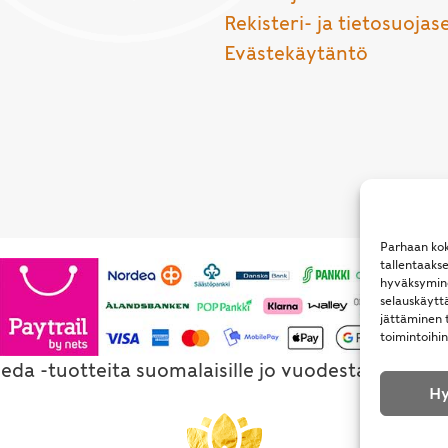
Rekisteri- ja tietosuojas
Evästekäytäntö
Parhaan kok
tallentaaks
hyväksymine
selauskäyttä
jättäminen t
toimintoihin
eda -tuotteita suomalaisille jo vuodesta 1994. Al
Hy