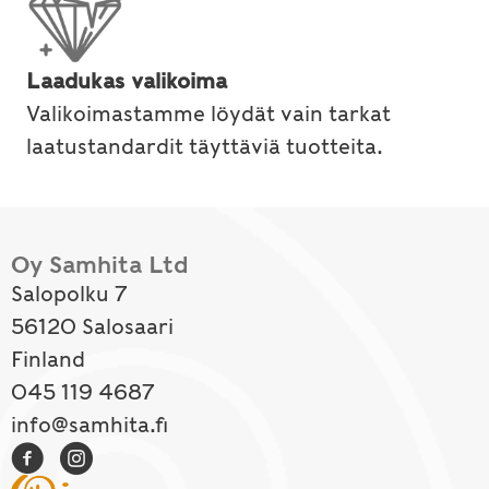
Laadukas valikoima
Valikoimastamme löydät vain tarkat
laatustandardit täyttäviä tuotteita.
Oy Samhita Ltd
Salopolku 7
56120 Salosaari
Finland
045 119 4687
info@samhita.fi