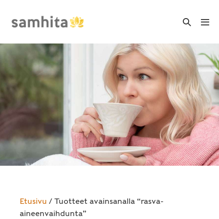
Skip
to
Search
Me
Toggle
content
Tog
Etusivu
/ Tuotteet avainsanalla “rasva-
aineenvaihdunta”