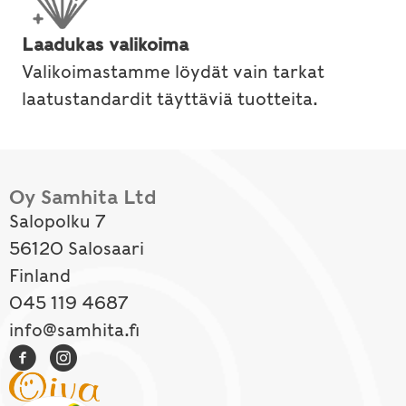
Laadukas valikoima
Valikoimastamme löydät vain tarkat
laatustandardit täyttäviä tuotteita.
Oy Samhita Ltd
Salopolku 7
56120 Salosaari
Finland
045 119 4687
info@samhita.fi