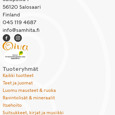
56120 Salosaari
Finland
045 119 4687
info@samhita.fi
Tuoteryhmät
Kaikki tuotteet
Teet ja juomat
Luomu mausteet & ruoka
Ravintolisät & mineraalit
Itsehoito
Suitsukkeet, kirjat ja musiikki