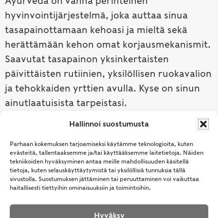
Ayurveda on vanha perinteinen
hyvinvointijärjestelmä, joka auttaa sinua
tasapainottamaan kehoasi ja mieltä sekä
herättämään kehon omat korjausmekanismit.
Saavutat tasapainon yksinkertaisten
päivittäisten rutiinien, yksilöllisen ruokavalion
ja tehokkaiden yrttien avulla. Kyse on sinun
ainutlaatuisista tarpeistasi.
Hallinnoi suostumusta
Tutustu ayurvedaan →
Parhaan kokemuksen tarjoamiseksi käytämme teknologioita, kuten
evästeitä, tallentaaksemme ja/tai käyttääksemme laitetietoja. Näiden
tekniikoiden hyväksyminen antaa meille mahdollisuuden käsitellä
tietoja, kuten selauskäyttäytymistä tai yksilöllisiä tunnuksia tällä
sivustolla. Suostumuksen jättäminen tai peruuttaminen voi vaikuttaa
haitallisesti tiettyihin ominaisuuksiin ja toimintoihin.
Hyväksy