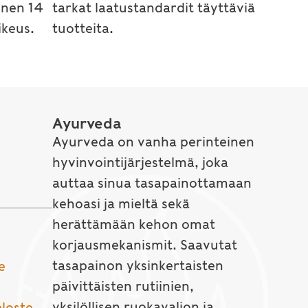
inen 14
tarkat laatustandardit täyttäviä
keus.
tuotteita.
Ayurveda
Ayurveda on vanha perinteinen
hyvinvointijärjestelmä, joka
auttaa sinua tasapainottamaan
kehoasi ja mieltä sekä
herättämään kehon omat
korjausmekanismit. Saavutat
tasapainon yksinkertaisten
e
päivittäisten rutiinien,
yksilöllisen ruokavalion ja
eloste