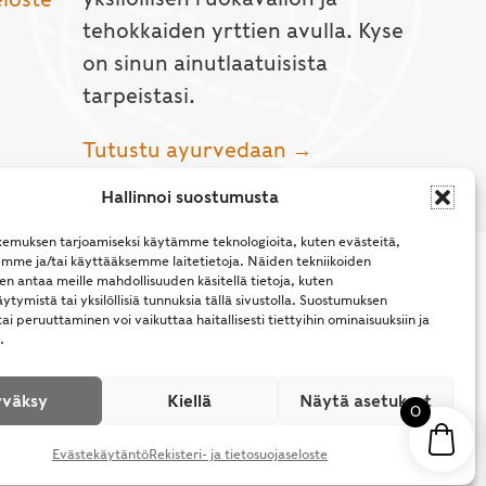
tehokkaiden yrttien avulla. Kyse
on sinun ainutlaatuisista
tarpeistasi.
Tutustu ayurvedaan →
Hallinnoi suostumusta
emuksen tarjoamiseksi käytämme teknologioita, kuten evästeitä,
emme ja/tai käyttääksemme laitetietoja. Näiden tekniikoiden
n antaa meille mahdollisuuden käsitellä tietoja, kuten
ytymistä tai yksilöllisiä tunnuksia tällä sivustolla. Suostumuksen
ai peruuttaminen voi vaikuttaa haitallisesti tiettyihin ominaisuuksiin ja
.
l Rights Reserved.
väksy
Kiellä
Näytä asetukset
0
Evästekäytäntö
Rekisteri- ja tietosuojaseloste