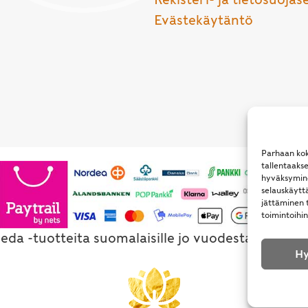
Evästekäytäntö
Parhaan kok
tallentaaks
hyväksymine
selauskäyttä
jättäminen t
toimintoihin
eda -tuotteita suomalaisille jo vuodesta 1994. Al
Hy