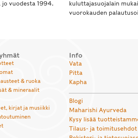
a jo vuodesta 1994.
kuluttajasuojalain muka
vuorokauden palautusoi
ryhmät
Info
otteet
Vata
uomat
Pitta
usteet & ruoka
Kapha
sät & mineraalit
Blogi
et, kirjat ja musiikki
Maharishi Ayurveda
entoutuminen
Kysy lisää tuotteistamm
et
Tilaus- ja toimitusehdot
Rekisteri- ja tietosuojas