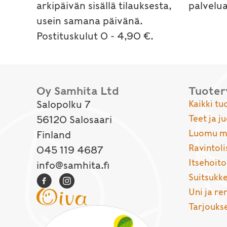
arkipäivän sisällä tilauksesta,
palvelu
usein samana päivänä.
Postituskulut 0 - 4,90 €.
Oy Samhita Ltd
Tuote
Salopolku 7
Kaikki tu
Teet ja j
56120 Salosaari
Luomu ma
Finland
Ravintoli
045 119 4687
Itsehoito
info@samhita.fi
Suitsukke
Uni ja r
Tarjouks