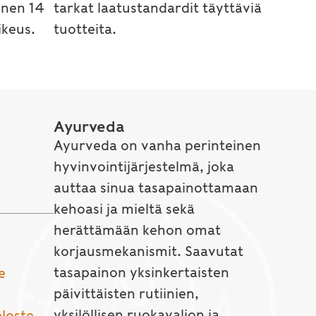
inen 14
tarkat laatustandardit täyttäviä
keus.
tuotteita.
Ayurveda
Ayurveda on vanha perinteinen
hyvinvointijärjestelmä, joka
auttaa sinua tasapainottamaan
kehoasi ja mieltä sekä
herättämään kehon omat
korjausmekanismit. Saavutat
tasapainon yksinkertaisten
e
päivittäisten rutiinien,
yksilöllisen ruokavalion ja
eloste