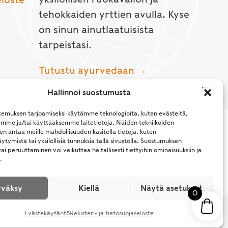
tehokkaiden yrttien avulla. Kyse
on sinun ainutlaatuisista
tarpeistasi.
Tutustu ayurvedaan →
Hallinnoi suostumusta
emuksen tarjoamiseksi käytämme teknologioita, kuten evästeitä,
emme ja/tai käyttääksemme laitetietoja. Näiden tekniikoiden
n antaa meille mahdollisuuden käsitellä tietoja, kuten
ytymistä tai yksilöllisiä tunnuksia tällä sivustolla. Suostumuksen
ai peruuttaminen voi vaikuttaa haitallisesti tiettyihin ominaisuuksiin ja
.
l Rights Reserved.
väksy
Kiellä
Näytä asetukset
0
Evästekäytäntö
Rekisteri- ja tietosuojaseloste