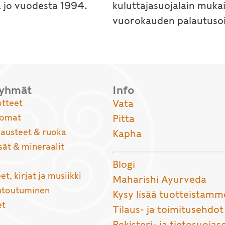
a jo vuodesta 1994.
kuluttajasuojalain muka
vuorokauden palautusoi
ryhmät
Info
otteet
Vata
uomat
Pitta
usteet & ruoka
Kapha
sät & mineraalit
Blogi
et, kirjat ja musiikki
Maharishi Ayurveda
entoutuminen
Kysy lisää tuotteistamm
et
Tilaus- ja toimitusehdot
Rekisteri- ja tietosuojas