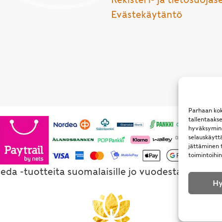
Evästekäytäntö
Parhaan kok
tallentaaks
hyväksymine
selauskäyttä
jättäminen t
toimintoihin
eda -tuotteita suomalaisille jo vuodesta 1994. Al
Hy