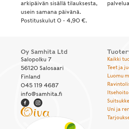
arkipäivän sisällä tilauksesta,
palvelu
usein samana päivänä.
Postituskulut 0 - 4,90 €.
Oy Samhita Ltd
Tuote
Salopolku 7
Kaikki tu
Teet ja j
56120 Salosaari
Luomu ma
Finland
Ravintoli
045 119 4687
Itsehoito
info@samhita.fi
Suitsukke
Uni ja r
Tarjouks