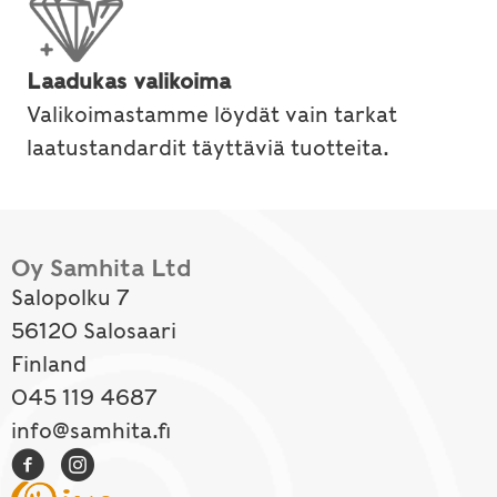
Laadukas valikoima
Valikoimastamme löydät vain tarkat
laatustandardit täyttäviä tuotteita.
Oy Samhita Ltd
Salopolku 7
56120 Salosaari
Finland
045 119 4687
info@samhita.fi