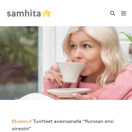
Skip
to
Search
Me
Toggle
content
Tog
Etusivu
/ Tuotteet avainsanalla “flunssan ensi
oireisiin”