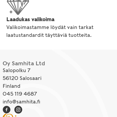
Laadukas valikoima
Valikoimastamme löydät vain tarkat
laatustandardit täyttäviä tuotteita.
Oy Samhita Ltd
Salopolku 7
56120 Salosaari
Finland
045 119 4687
info@samhita.fi