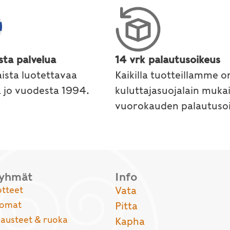
sta palvelua
14 vrk palautusoikeus
ista luotettavaa
Kaikilla tuotteillamme o
a jo vuodesta 1994.
kuluttajasuojalain muka
vuorokauden palautusoi
ryhmät
Info
otteet
Vata
uomat
Pitta
usteet & ruoka
Kapha