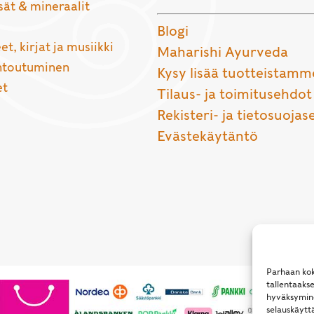
sät & mineraalit
Blogi
et, kirjat ja musiikki
Maharishi Ayurveda
entoutuminen
Kysy lisää tuotteistamm
et
Tilaus- ja toimitusehdot
Rekisteri- ja tietosuojas
Evästekäytäntö
Parhaan kok
tallentaaks
hyväksymine
selauskäyttä