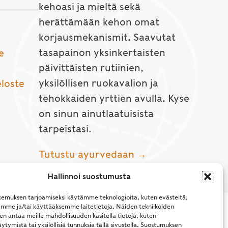
kehoasi ja mieltä sekä
herättämään kehon omat
korjausmekanismit. Saavutat
tasapainon yksinkertaisten
e
päivittäisten rutiinien,
yksilöllisen ruokavalion ja
eloste
tehokkaiden yrttien avulla. Kyse
on sinun ainutlaatuisista
tarpeistasi.
Tutustu ayurvedaan →
Hallinnoi suostumusta
emuksen tarjoamiseksi käytämme teknologioita, kuten evästeitä,
emme ja/tai käyttääksemme laitetietoja. Näiden tekniikoiden
n antaa meille mahdollisuuden käsitellä tietoja, kuten
ytymistä tai yksilöllisiä tunnuksia tällä sivustolla. Suostumuksen