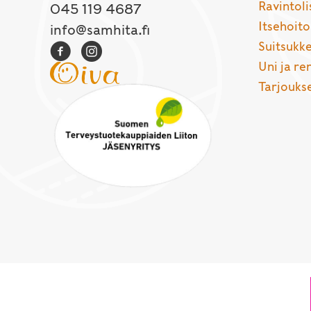
Ravintoli
045 119 4687
Itsehoito
info@samhita.fi
Suitsukke
Uni ja r
Tarjouks