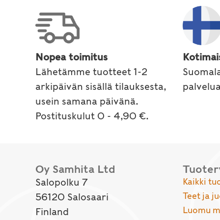
Nopea toimitus
Kotimai
Lähetämme tuotteet 1-2
Suomala
arkipäivän sisällä tilauksesta,
palvelu
usein samana päivänä.
Postituskulut 0 - 4,90 €.
Oy Samhita Ltd
Tuote
Salopolku 7
Kaikki tu
Teet ja j
56120 Salosaari
Luomu ma
Finland