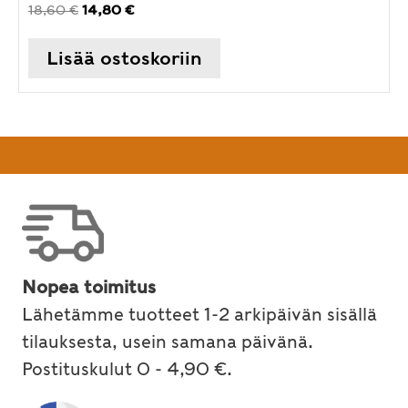
Alkuperäinen
Nykyinen
18,60
€
14,80
€
hinta
hinta
oli:
on:
Lisää ostoskoriin
18,60 €.
14,80 €.
Nopea toimitus
Lähetämme tuotteet 1-2 arkipäivän sisällä
tilauksesta, usein samana päivänä.
Postituskulut 0 - 4,90 €.