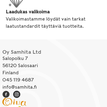
Laadukas valikoima
Valikoimastamme löydät vain tarkat
laatustandardit täyttäviä tuotteita.
Oy Samhita Ltd
Salopolku 7
56120 Salosaari
Finland
045 119 4687
info@samhita.fi