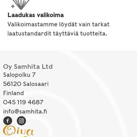
Laadukas valikoima
Valikoimastamme löydät vain tarkat
laatustandardit täyttäviä tuotteita.
Oy Samhita Ltd
Salopolku 7
56120 Salosaari
Finland
045 119 4687
info@samhita.fi