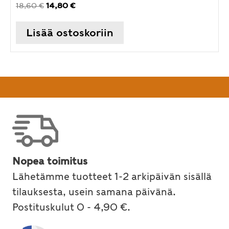
Alkuperäinen
Nykyinen
18,60
€
14,80
€
hinta
hinta
oli:
on:
Lisää ostoskoriin
18,60 €.
14,80 €.
Nopea toimitus
Lähetämme tuotteet 1-2 arkipäivän sisällä
tilauksesta, usein samana päivänä.
Postituskulut 0 - 4,90 €.