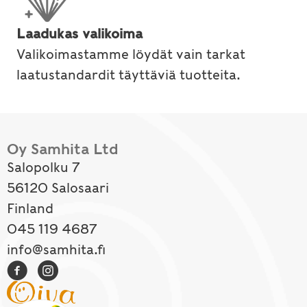
Laadukas valikoima
Valikoimastamme löydät vain tarkat
laatustandardit täyttäviä tuotteita.
Oy Samhita Ltd
Salopolku 7
56120 Salosaari
Finland
045 119 4687
info@samhita.fi