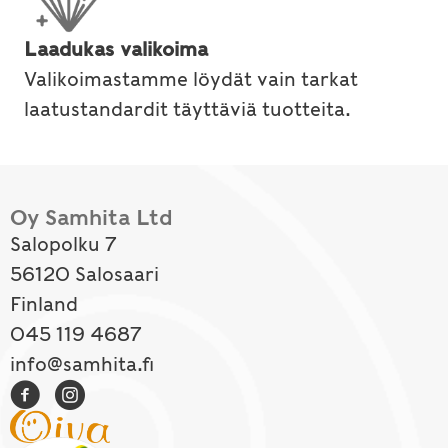
Laadukas valikoima
Valikoimastamme löydät vain tarkat
laatustandardit täyttäviä tuotteita.
Oy Samhita Ltd
Salopolku 7
56120 Salosaari
Finland
045 119 4687
info@samhita.fi