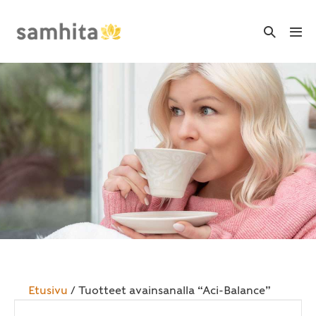
Skip
to
Search
Me
Toggle
content
Tog
Etusivu
/ Tuotteet avainsanalla “Aci-Balance”