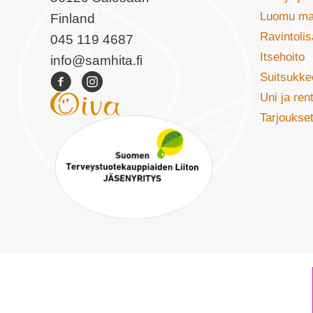
Luomu ma
Finland
Ravintolis
045 119 4687
Itsehoito
info@samhita.fi
Suitsukkee
Uni ja re
Tarjoukse