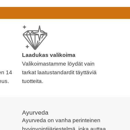
Laadukas valikoima
Valikoimastamme löydät vain
en 14
tarkat laatustandardit täyttäviä
eus.
tuotteita.
Ayurveda
Ayurveda on vanha perinteinen
hyvinvointijärjestelmä, joka auttaa