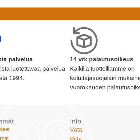
sta palvelua
14 vrk palautusoikeus
sta luotettavaa palvelua
Kaikilla tuotteillamme on
sta 1994.
kuluttajasuojalain mukain
vuorokauden palautusoik
yhmät
Info
tteet
Vata
omat
Pitta