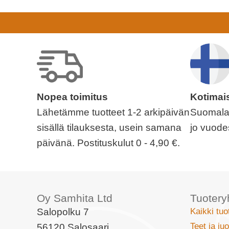
Nopea toimitus
Kotimai
Lähetämme tuotteet 1-2 arkipäivän
Suomalai
sisällä tilauksesta, usein samana
jo vuode
päivänä. Postituskulut 0 - 4,90 €.
Oy Samhita Ltd
Tuoter
Salopolku 7
Kaikki tuo
Teet ja ju
56120 Salosaari