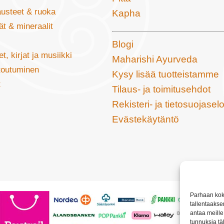
usteet & ruoka
Kapha
ät & mineraalit
Blogi
t, kirjat ja musiikki
Maharishi Ayurveda
ntoutuminen
Kysy lisää tuotteistamme
t
Tilaus- ja toimitusehdot
Rekisteri- ja tietosuojasel
Evästekäytäntö
Parhaan kok
tallentaakse
antaa meille 
tunnuksia tä