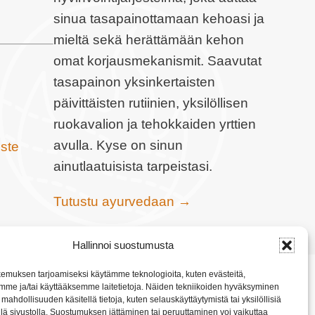
sinua tasapainottamaan kehoasi ja
mieltä sekä herättämään kehon
omat korjausmekanismit. Saavutat
tasapainon yksinkertaisten
päivittäisten rutiinien, yksilöllisen
ruokavalion ja tehokkaiden yrttien
avulla. Kyse on sinun
oste
ainutlaatuisista tarpeistasi.
Tutustu ayurvedaan →
Hallinnoi suostumusta
emuksen tarjoamiseksi käytämme teknologioita, kuten evästeitä,
mme ja/tai käyttääksemme laitetietoja. Näiden tekniikoiden hyväksyminen
mahdollisuuden käsitellä tietoja, kuten selauskäyttäytymistä tai yksilöllisiä
llä sivustolla. Suostumuksen jättäminen tai peruuttaminen voi vaikuttaa