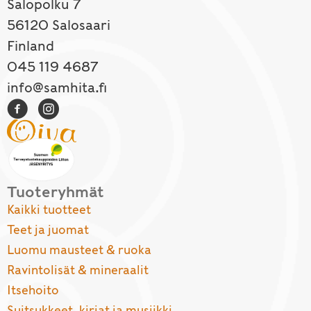
Salopolku 7
56120 Salosaari
Finland
045 119 4687
info@samhita.fi
Tuoteryhmät
Kaikki tuotteet
Teet ja juomat
Luomu mausteet & ruoka
Ravintolisät & mineraalit
Itsehoito
Suitsukkeet, kirjat ja musiikki