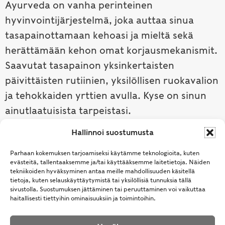
Ayurveda on vanha perinteinen
hyvinvointijärjestelmä, joka auttaa sinua
tasapainottamaan kehoasi ja mieltä sekä
herättämään kehon omat korjausmekanismit.
Saavutat tasapainon yksinkertaisten
päivittäisten rutiinien, yksilöllisen ruokavalion
ja tehokkaiden yrttien avulla. Kyse on sinun
ainutlaatuisista tarpeistasi.
Hallinnoi suostumusta
Tutustu ayurvedaan →
Parhaan kokemuksen tarjoamiseksi käytämme teknologioita, kuten
evästeitä, tallentaaksemme ja/tai käyttääksemme laitetietoja. Näiden
tekniikoiden hyväksyminen antaa meille mahdollisuuden käsitellä
tietoja, kuten selauskäyttäytymistä tai yksilöllisiä tunnuksia tällä
sivustolla. Suostumuksen jättäminen tai peruuttaminen voi vaikuttaa
haitallisesti tiettyihin ominaisuuksiin ja toimintoihin.