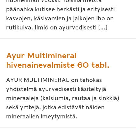
huoneilman vuoksi. Toisilla meistä
päänahka kutisee herkästi ja erityisesti
kasvojen, käsivarsien ja jalkojen iho on
rutikuiva. Ilmiö on ayurvedisesti […]
Ayur Multimineral
hivenainevalmiste 60 tabl.
AYUR MULTIMINERAL on tehokas
yhdistelmä ayurvedisesti käsiteltyjä
mineraaleja (kalsiumia, rautaa ja sinkkiä)
sekä yrttejä, jotka edistävät näiden
mineraalien imeytymistä.