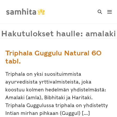
Skip
to
Search
Me
Toggle
content
Tog
Hakutulokset haulle: amalaki
Triphala Guggulu Natural 60
tabl.
Triphala on yksi suosituimmista
ayurvedisista yrttivalmisteista, joka
koostuu kolmen hedelmän yhdistelmästä:
Amalaki (amla), Bibhitaki ja Haritaki.
Triphala Guggulussa triphala on yhdistetty
Intian mirhan pihkaan (Guggul) […]